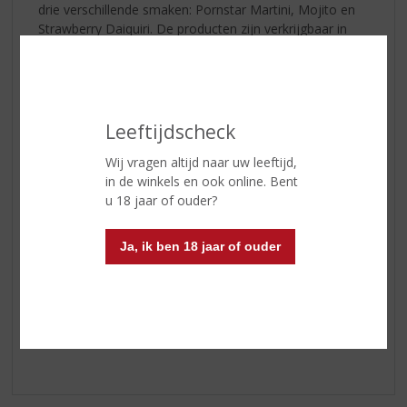
drie verschillende smaken: Pornstar Martini, Mojito en
Strawberry Daiquiri. De producten zijn verkrijgbaar in
handige verpakkingen, zowel als 5-pack en 50-pack,
met ook de mogelijkheid van een mix-package met vijf
verschillende smaken.
Koop en maak KANS!
Leeftijdscheck
Bent u klaar voor een zomer met 24 ICE? Dan is deze
Wij vragen altijd naar uw leeftijd,
giveaway precies wat u nodig heeft!
in de winkels en ook online. Bent
Zo doet u mee:
Koop in de periode van
26 juni t/m 16
u 18 jaar of ouder?
juli 2024
een doosje met 5
Frozen Cocktails
bij ons in
de winkel en laat uw gegevens op de aankoopbon
achter bij de kassa.
Week 29
maken wij een eventuele
Ja, ik ben 18 jaar of ouder
winnaar bekend!
Benieuwd?
Klik hier
!
Klik
hier
voor alle aanbiedingen.