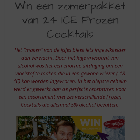
S
Win een zomerpakket
EEN
p
r
van 24 ICE Frozen
ZOMERPAKKET
i
VAN
n
Cocktails
g
24
n
ICE
a
Het “maken” van de ijsjes bleek iets ingewikkelder
a
FROZEN
dan verwacht. Door het lage vriespunt van
r
alcohol was het een enorme uitdaging om een
COCKTAILS
d
vloeistof te maken die in een gewone vriezer (-18
e
n
℃) kan worden ingevroren. In het diepste geheim
a
werd er gewerkt aan de perfecte recepturen voor
v
een assortiment met zes verschillende
Frozen
i
Cocktails
die allemaal 5% alcohol bevatten.
g
a
t
i
e