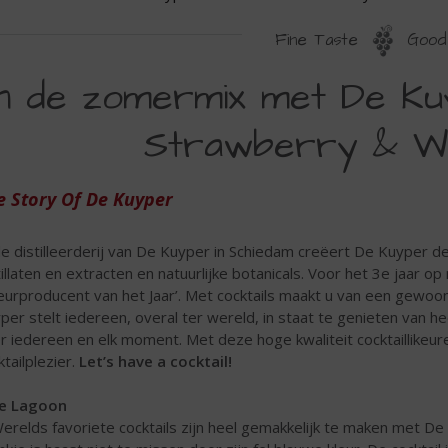
Fine Taste
Good 
N
In de zomermix met De Ku
E
Strawberry & Wa
OMERMIX
ET
e Story Of De Kuyper
E
UYPER
de distilleerderij van De Kuyper in Schiedam creëert De Kuyper d
URACAO
tillaten en extracten en natuurlijke botanicals. Voor het 3e jaar o
keurproducent van het Jaar’. Met cocktails maakt u van een gew
ILD
per stelt iedereen, overal ter wereld, in staat te genieten van heer
TRAWBERRY
r iedereen en elk moment. Met deze hoge kwaliteit cocktaillikeu
ktailplezier.
Let’s have a cocktail!
ATERMELON
ue Lagoon
Werelds favoriete cocktails zijn heel gemakkelijk te maken met D