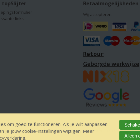
 topSlijter
Betaalmogelijkheden
epingsformulier
Wij accepteren:
essante links
Retour
Geborgde werkwijze
es om goed te functioneren. Als je wilt aanpassen
Schakel
 je jouw cookie-instellingen wijzigen. Meer
 alcohol
IDIN/ITSME
sitemap
Privacy Statement
Disclaimer
Ver
Alleen 
cyverklaring
.