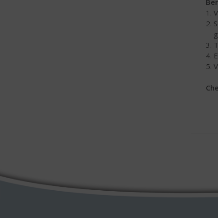
Ber
1. 
2. 
geb
3. 
4. 
5. 
Che