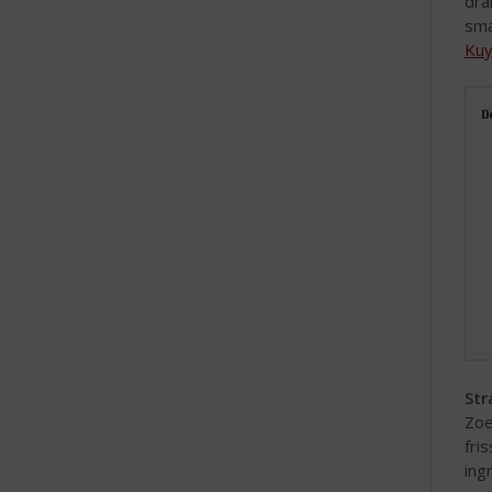
dra
e
sma
Kuy
Str
Zoe
fri
ing