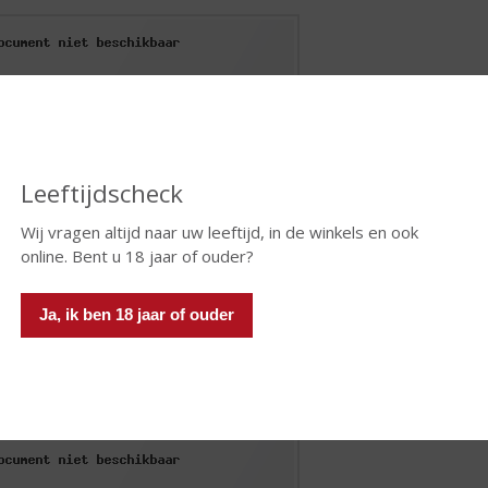
Leeftijdscheck
Wij vragen altijd naar uw leeftijd, in de winkels en ook
online. Bent u 18 jaar of ouder?
Ja, ik ben 18 jaar of ouder
ermelon Fizz
ermeloen is zomer! De sprankelende watermeloen cocktail is ee
ermelon Fizz, is een heerlijk frisse zomerse cocktail en wordt 
ar!