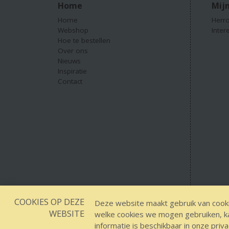
Home
Mijn
Home
Herro
Webshop
Inter
Hoe te bestellen
Over ons
Nieuws
Inspiratie
Contact
COOKIES OP DEZE
Deze website maakt gebruik van cooki
WEBSITE
welke cookies we mogen gebruiken, kan
Designed by YOOKY smart concepts
GEEN 18 GEEN
informatie is beschikbaar in onze
priva