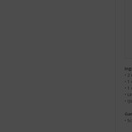
Ing
• 2
• 1
• 1
• L
• IJ
Gar
• S