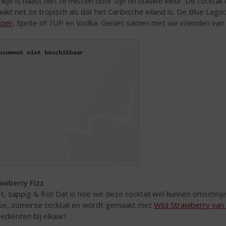
nkje is haast niet te missen door zijn fel blauwe kleur. De cockta
akt net zo tropisch als dat het Caribische eiland is. De Blue L
per
, Sprite of 7UP en Vodka. Geniet samen met uw vrienden va
awberry Fizz
t, sappig & fris! Dat is hoe we deze cocktail wel kunnen omschrijv
sse, zomerse cocktail en wordt gemaakt met
Wild Strawberry van
rediënten bij elkaar!