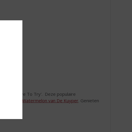
n 'Must Have To Try'. Deze populaire
gemaakt met
Watermelon van De Kuyper
. Genieten