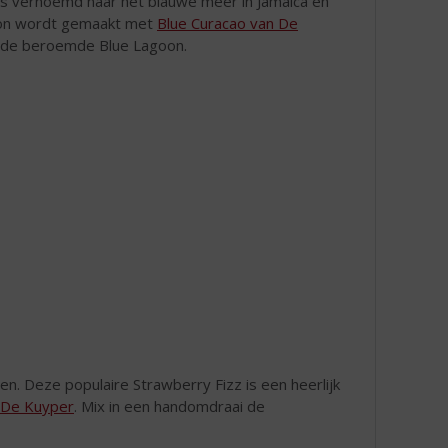
il is vernoemd naar het blauwe meer in Jamaica en
agoon wordt gemaakt met
Blue Curacao van De
n de beroemde Blue Lagoon.
en. Deze populaire Strawberry Fizz is een heerlijk
 De Kuyper
. Mix in een handomdraai de