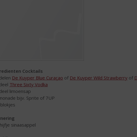
redienten Cocktails
 delen
De Kuyper Blue Curaçao
of
De Kuyper Wild Strawberry
of
D
 deel
Three Sixty Vodka
 deel limoensap
imonade bijv. Sprite of 7UP
sblokjes
nering
chijfje sinaasappel