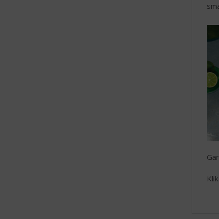
sma
Gar
Kli