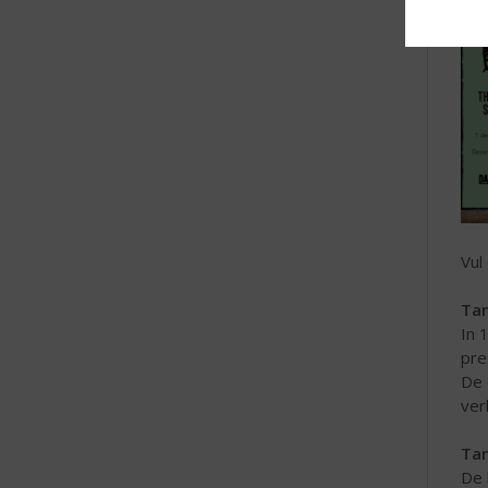
Vul
Tan
In 
pre
De 
ver
Tan
De 