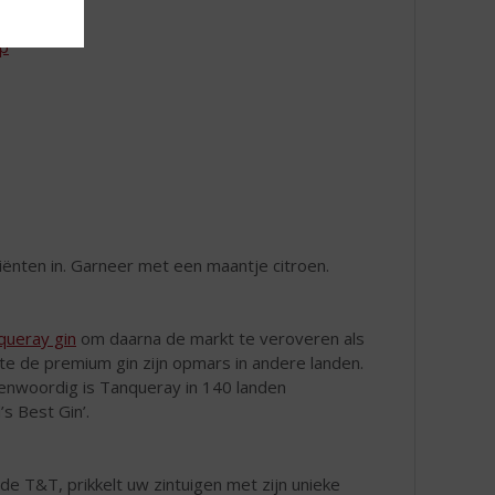
ip
diënten in. Garneer met een maantje citroen.
queray gin
om daarna de markt te veroveren als
te de premium gin zijn opmars in andere landen.
genwoordig is Tanqueray in 140 landen
s Best Gin’.
de T&T, prikkelt uw zintuigen met zijn unieke