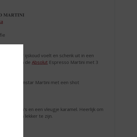
 𝐌𝐀𝐑𝐓𝐈𝐍𝐈
ka
fie
 de shaker ijskoud voelt en schenk uit in een
sievrucht en de
Absolut
Espresso Martini met 3
Absolut Pornstar Martini met een shot
n roomaroma's en een vleugje karamel. Heerlijk om
 moeilijk om lekker te zijn.