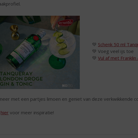
akprofiel.
💚
Schenk 50 ml Tanq
💚 Voeg veel ijs toe
💚
Vul af met Frankli
neer met een partjes limoen en geniet van deze verkwikkende co
k
hier
voor meer inspiratie!