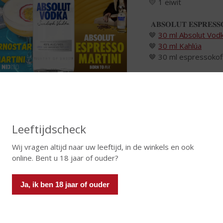
💛 1 eiwit
𝐀𝐁𝐒𝐎𝐋𝐔𝐓 𝐄𝐒𝐏𝐑𝐄𝐒𝐒𝐎
🤎
30 ml Absolut Vod
🤎
30 ml Kahlúa
🤎 30 ml espressokof
 een shaker met ijsblokjes en alle ingrediënten. Goed schudden tot
ktailglas. Garneer de
Absolut
Pornstar Martini met een halve pas
fiebonen. Enjoy!
Leeftijdscheck
ra tip voor een feestje of gewoon een leuke avond... Serveer de 
ampagne!
Wij vragen altijd naar uw leeftijd, in de winkels en ook
online. Bent u 18 jaar of ouder?
nky's Whip
 blend van Black Irish Whiskey
verfijnd met natuurlijke vanille- e
Ja, ik ben 18 jaar of ouder
te drinken of in een simpele cocktail met cola! Het hoeft niet altijd