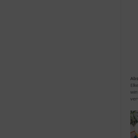
e
Abs
Elk
win
ver