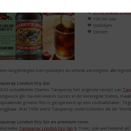
🧡
25 ml Shanky's Wh
🧡 100 ml cola
🧡 IJsblokjes
🧡 Citroen
 een longdrinkglas met ijsblokjes en schenk vervolgens alle ingre
queray London Dry Gin
1830 ontwikkelde Charles Tanqueray het originele recept van
Tan
stigieuze gin. Na een enorm succes in de Verenigde Staten, maak
opvallende groene fles is geïspireerd op een cocktailshaker. Te
krijgbaar. Al in 1996 werd Tanqueray onderscheiden als de ‘World’
queray London Dry Gin en premium tonic.
klassieke
Tanqueray London Dry Gin
& Tonic, ook wel bekend als 