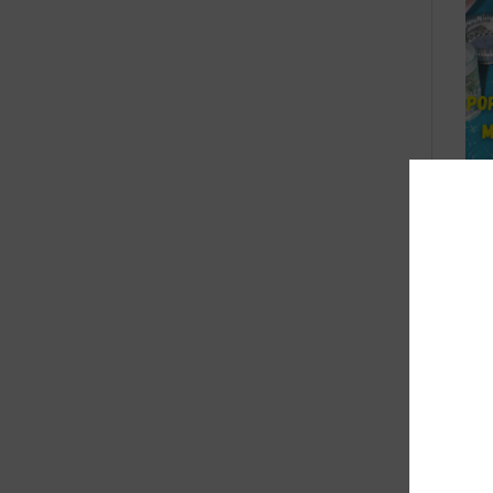
Vul
coc
kof
Ext
ch
Sha
Een
zo 