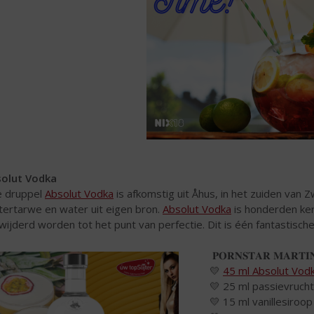
olut Vodka
e druppel
Absolut Vodka
is afkomstig uit Åhus, in het zuiden va
tertarwe en water uit eigen bron.
Absolut Vodka
is honderden ker
wijderd worden tot het punt van perfectie. Dit is één fantastisc
𝐏𝐎𝐑𝐍𝐒𝐓𝐀𝐑 𝐌𝐀𝐑𝐓𝐈𝐍
💛
45 ml Absolut Vod
💛 25 ml passievrucht
💛 15 ml vanillesiroop