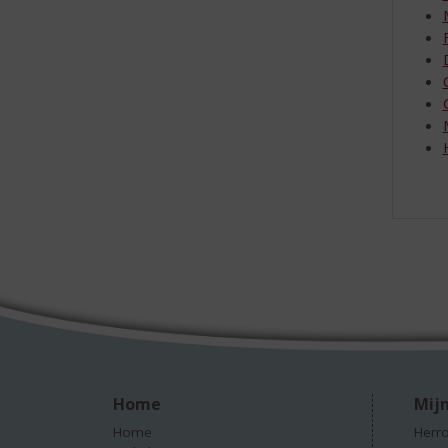
Home
Mijn
Home
Herro