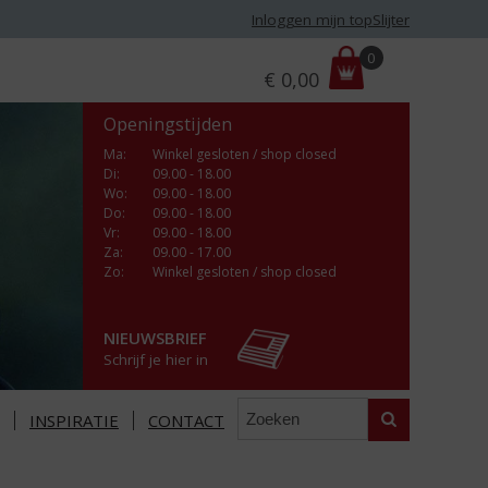
Inloggen mijn topSlijter
P
0
€
0,00
r
i
Openingstijden
j
s
Ma
:
Winkel gesloten / shop closed
Di
:
09.00 - 18.00
:
Wo
:
09.00 - 18.00
Do
:
09.00 - 18.00
Vr
:
09.00 - 18.00
Za
:
09.00 - 17.00
Zo:
Winkel gesloten / shop closed
NIEUWSBRIEF
Schrijf je hier in
Zoeken
INSPIRATIE
CONTACT