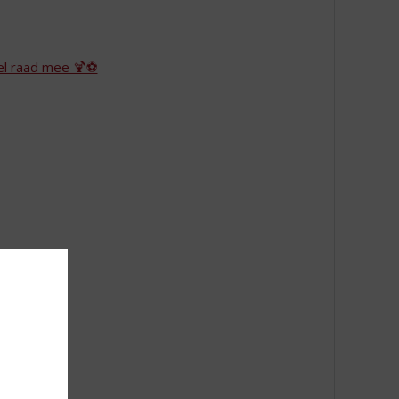
el raad mee 🍹⚽
n!