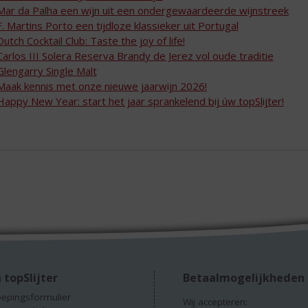
Mar da Palha een wijn uit een ondergewaardeerde wijnstreek
F. Martins Porto een tijdloze klassieker uit Portugal
Dutch Cocktail Club: Taste the joy of life!
Carlos III Solera Reserva Brandy de Jerez vol oude traditie
Glengarry Single Malt
Maak kennis met onze nieuwe jaarwijn 2026!
Happy New Year: start het jaar sprankelend bij úw topSlijter!
 topSlijter
Betaalmogelijkheden
epingsformulier
Wij accepteren: