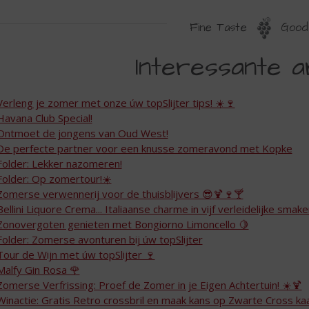
Fine Taste
Good 
NTERESSANTE
Interessante a
INKS
Verleng je zomer met onze úw topSlijter tips! ☀️🍷
Havana Club Special!
Ontmoet de jongens van Oud West!
De perfecte partner voor een knusse zomeravond met Kopke
Folder: Lekker nazomeren!
Folder: Op zomertour!☀️
Zomerse verwennerij voor de thuisblijvers 😎🍹🍷🍸
Bellini Liquore Crema... Italiaanse charme in vijf verleidelijke smak
Zonovergoten genieten met Bongiorno Limoncello 🍋
Folder: Zomerse avonturen bij úw topSlijter
Tour de Wijn met úw topSlijter 🍷
Malfy Gin Rosa 🌹
Zomerse Verfrissing: Proef de Zomer in je Eigen Achtertuin! ☀️🍹
Winactie: Gratis Retro crossbril en maak kans op Zwarte Cross k