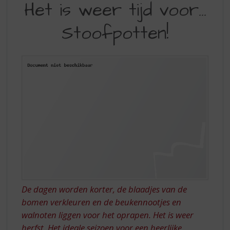
S
Het is weer tijd voor…
IS
p
r
Stoofpotten!
WEER
i
TIJD
n
g
VOOR…
n
STOOFPOTTEN!
a
a
r
d
e
n
a
v
i
g
a
De dagen worden korter, de blaadjes van de
t
bomen verkleuren en de beukennootjes en
i
walnoten liggen voor het oprapen. Het is weer
e
herfst. Het ideale seizoen voor een heerlijke