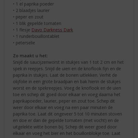
• 1 el paprika poeder
• 2 blaadjes laurier
• peper en zout
• 1 blik gepelde tomaten
• 1 flesje
Davo Darkness Dark
• 1 runderbouillontablet
• peterselie
Zo maakt u het:
Snijd de saucijzenworst in stukjes van 1 tot 2 cm en het
spek in reepjes. Snijd de uien en de knoflook fijn en de
paprika in stukjes. Laat de bonen uitlekken. Verhit de
olijfolie in een grote braadpan en bak hierin de stukjes
worst en de spekreepjes. Voeg de knoflook en de uien
toe en schep dit goed door elkaar en voeg daarna het
paprikapoeder, laurier, peper en zout toe. Schep dit
weer door elkaar en voeg na een paar minuten de
paprika toe. Laat dit ongeveer 5 tot 10 minuten stoven
en doe er dan de gepelde tomaten (met vocht) en de
uitgelekte witte bonen bij. Schep dit weer goed door
elkaar en voeg het bier en het bouillonblokje toe. Laat