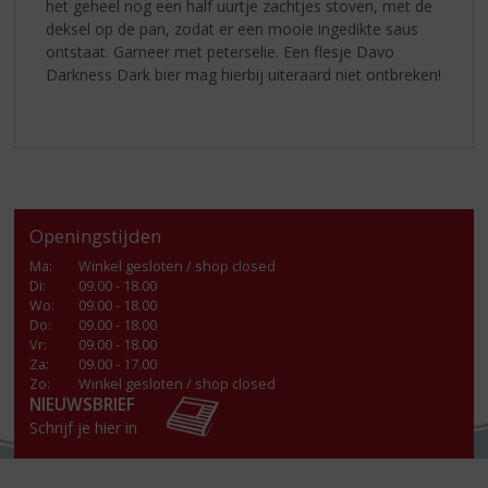
het geheel nog een half uurtje zachtjes stoven, met de
deksel op de pan, zodat er een mooie ingedikte saus
ontstaat. Garneer met peterselie. Een flesje Davo
Darkness Dark bier mag hierbij uiteraard niet ontbreken!
Openingstijden
Ma
:
Winkel gesloten / shop closed
Di
:
09.00 - 18.00
Wo
:
09.00 - 18.00
Do
:
09.00 - 18.00
Vr
:
09.00 - 18.00
Za
:
09.00 - 17.00
Zo:
Winkel gesloten / shop closed
NIEUWSBRIEF
Schrijf je hier in