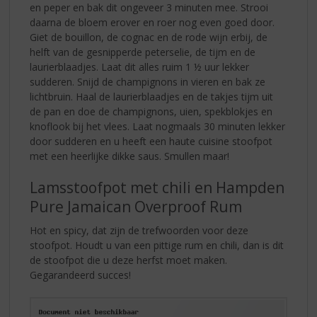
en peper en bak dit ongeveer 3 minuten mee. Strooi
daarna de bloem erover en roer nog even goed door.
Giet de bouillon, de cognac en de rode wijn erbij, de
helft van de gesnipperde peterselie, de tijm en de
laurierblaadjes. Laat dit alles ruim 1 ½ uur lekker
sudderen. Snijd de champignons in vieren en bak ze
lichtbruin. Haal de laurierblaadjes en de takjes tijm uit
de pan en doe de champignons, uien, spekblokjes en
knoflook bij het vlees. Laat nogmaals 30 minuten lekker
door sudderen en u heeft een haute cuisine stoofpot
met een heerlijke dikke saus. Smullen maar!
Lamsstoofpot met chili en Hampden
Pure Jamaican Overproof Rum
Hot en spicy, dat zijn de trefwoorden voor deze
stoofpot. Houdt u van een pittige rum en chili, dan is dit
de stoofpot die u deze herfst moet maken.
Gegarandeerd succes!