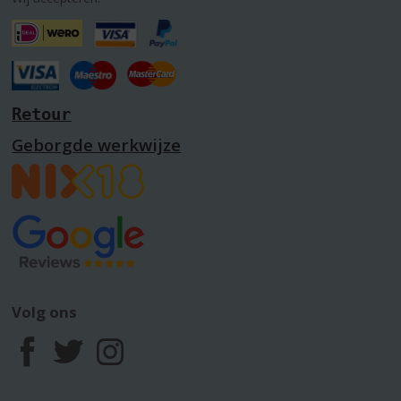
Retour
Geborgde werkwijze
Volg ons
F
T
I
a
w
n