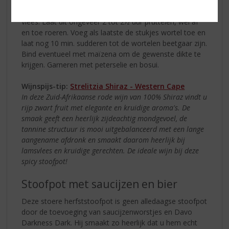
bouillon erbij met een snufje zout. Besmeer een
boterham met sambal oelek en leg deze bovenop het
vlees. Laat dit ongeveer 2 tot 2½ uur pruttelen, wel af
en toe roeren. Voeg als laatste de stukjes wortel toe en
laat nog 10 min. sudderen tot de wortelen beetgaar zijn.
Bind eventueel met maïzena om de gewenste dikte te
krijgen. Garneren met peterselie en bosui.
Wijnspijs-tip:
Strelitzia Shiraz - Western Cape
In deze Zuid-Afrikaanse rode wijn van 100% Shiraz vindt u
rijp zwart fruit met elegante en kruidige aroma's. De
smaak geeft een heerlijk zijdeachtig mondgevoel, de
tannine structuur is mooi uitgebalanceerd met een lange
aangename afdronk en smaakt daarom heerlijk bij
lamsvlees en kruidige gerechten. De ideale wijn bij deze
spicy stoofpot!
Stoofpot met saucijzen en bier
Deze stoere herfststoofpot is geen alledaagse stoofpot
door de toevoeging van saucijzenworstjes en Davo
Darkness Dark. Hij smaakt zo heerlijk dat u hem echt