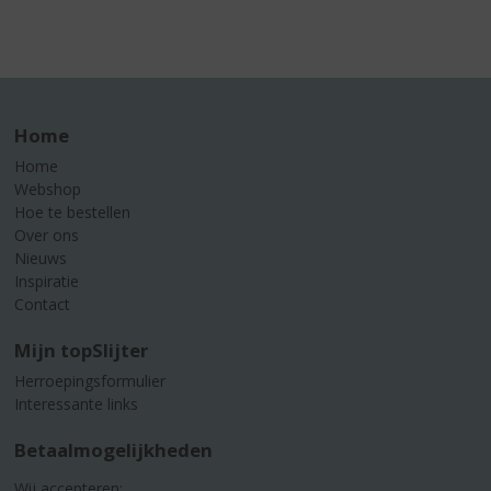
Home
Home
Webshop
Hoe te bestellen
Over ons
Nieuws
Inspiratie
Contact
Mijn topSlijter
Herroepingsformulier
Interessante links
Betaalmogelijkheden
Wij accepteren: