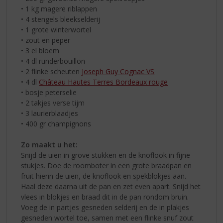
• 1 kg magere riblappen
• 4 stengels bleekselderij
• 1 grote winterwortel
• zout en peper
• 3 el bloem
• 4 dl runderbouillon
• 2 flinke scheuten
Joseph Guy Cognac VS
• 4 dl
Château Hautes Terres Bordeaux rouge
• bosje peterselie
• 2 takjes verse tijm
• 3 laurierblaadjes
• 400 gr champignons
Zo maakt u het:
Snijd de uien in grove stukken en de knoflook in fijne
stukjes. Doe de roomboter in een grote braadpan en
fruit hierin de uien, de knoflook en spekblokjes aan.
Haal deze daarna uit de pan en zet even apart. Snijd het
vlees in blokjes en braad dit in de pan rondom bruin.
Voeg de in partjes gesneden selderij en de in plakjes
gesneden wortel toe, samen met een flinke snuf zout