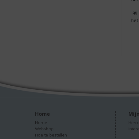
🎁 
het
Home
Mijn
Home
Herro
Webshop
Inter
Hoe te bestellen