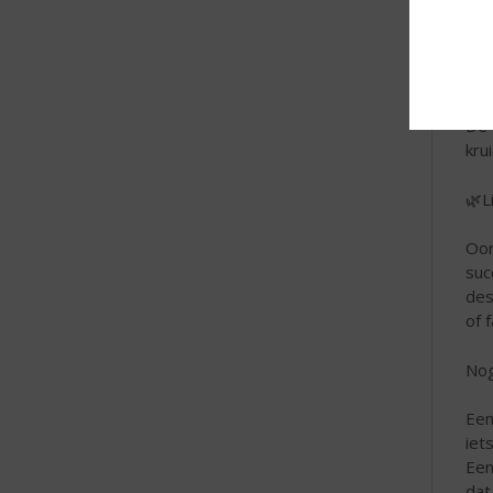
Of 
daa
🍯 
De 
kru
🌿L
Oor
suc
des
of f
Nog
Een
iet
Een
dat