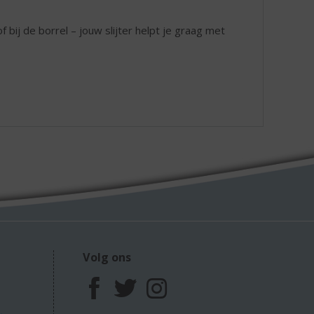
 bij de borrel – jouw slijter helpt je graag met
Volg ons
F
T
I