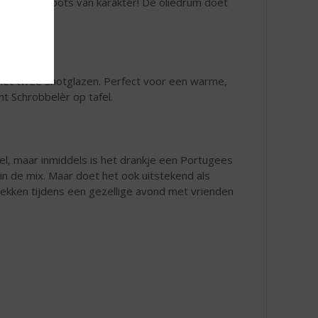
formaat, groots van karakter! De oliedrum doet
èr met twee shotglazen. Perfect voor een warme,
t Schrobbelèr op tafel.
l, maar inmiddels is het drankje een Portugees
f in de mix. Maar doet het ook uitstekend als
ekken tijdens een gezellige avond met vrienden