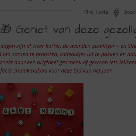
Fine Taste
Good 
ENIET
🎁 Geniet van deze gezellig
AN
EZE
dagen zijn al weer korter, de avonden gezelliger – en Sin
EZELLIGE
d om samen te proosten, cadeautjes uit te pakken en natuu
JD
zoekt naar een origineel geschenk of gewoon iets lekkers v
fecte smaakmakers voor deze tijd van het jaar.
AN
ET
AAR