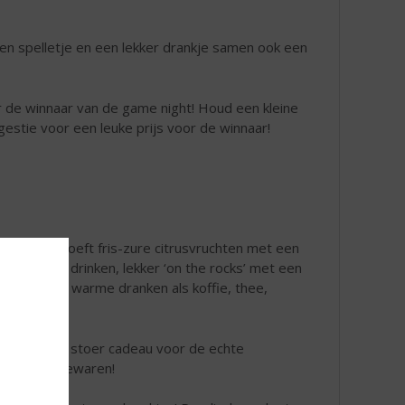
een spelletje en een lekker drankje samen ook een
r de winnaar van de game night! Houd een kleine
gestie voor een leuke prijs voor de winnaar!
ennen. Je proeft fris-zure citrusvruchten met een
kun je puur drinken, lekker ‘on the rocks’ met een
 en zelfs in warme dranken als koffie, thee,
lazen. Een stoer cadeau voor de echte
 leuk om te bewaren!