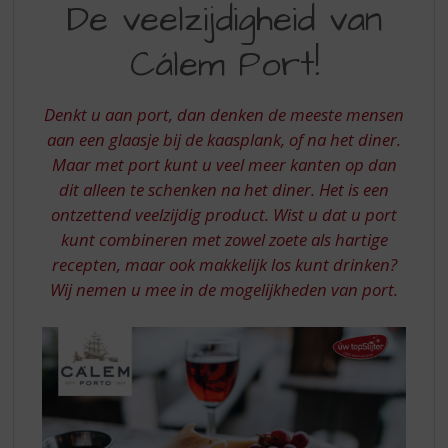
S
De veelzijdigheid van
VEELZIJDIGHEID
p
r
Cálem Port!
VAN
i
CALEM
n
g
Denkt u aan port, dan denken de meeste mensen
PORT
n
aan een glaasje bij de kaasplank, of na het diner.
a
Maar met port kunt u veel meer kanten op dan
a
dit alleen te schenken na het diner. Het is een
r
d
ontzettend veelzijdig product. Wist u dat u port
e
kunt combineren met zowel zoete als hartige
n
recepten, maar ook makkelijk los kunt drinken?
a
Wij nemen u mee in de mogelijkheden van port.
v
i
g
a
t
i
e