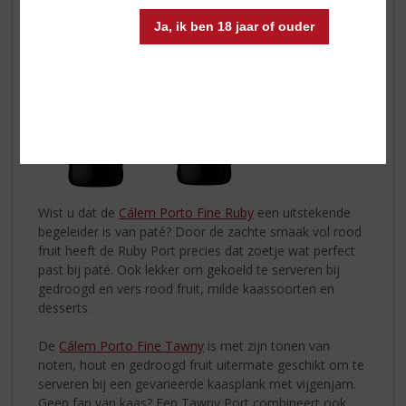
Ja, ik ben 18 jaar of ouder
Wist u dat de
Cálem Porto Fine Ruby
een uitstekende
begeleider is van paté? Door de zachte smaak vol rood
fruit heeft de Ruby Port precies dat zoetje wat perfect
past bij paté. Ook lekker om gekoeld te serveren bij
gedroogd en vers rood fruit, milde kaassoorten en
desserts.
De
Cálem Porto Fine Tawny
is met zijn tonen van
noten, hout en gedroogd fruit uitermate geschikt om te
serveren bij een gevarieerde kaasplank met vijgenjam.
Geen fan van kaas? Een Tawny Port combineert ook