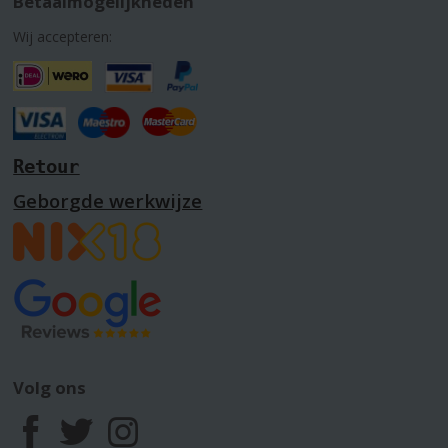
Betaalmogelijkheden
Wij accepteren:
Retour
Geborgde werkwijze
Volg ons
F
T
I