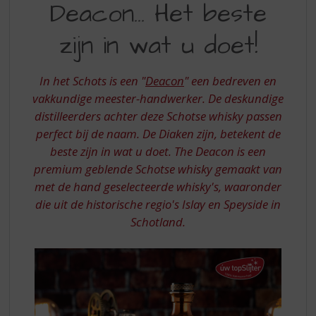
S
Deacon... Het beste
HET
p
r
zijn in wat u doet!
BESTE
i
ZIJN
n
g
In het Schots is een "
Deacon
" een bedreven en
IN
n
vakkundige meester-handwerker. De deskundige
WAT
a
distilleerders achter deze Schotse whisky passen
a
U
perfect bij de naam. De Diaken zijn, betekent de
r
DOET
d
beste zijn in wat u doet. The Deacon is een
e
premium geblende Schotse whisky gemaakt van
n
met de hand geselecteerde whisky's, waaronder
a
die uit de historische regio's Islay en Speyside in
v
Schotland.
i
g
a
t
i
e