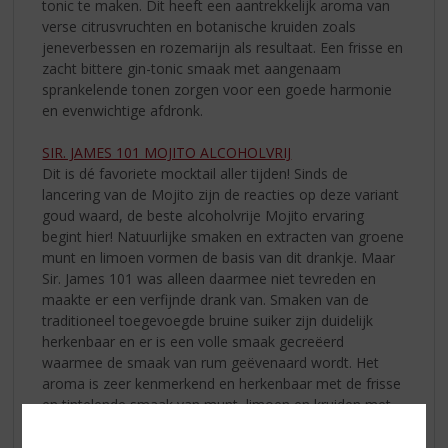
tonic te maken. Dit heeft een aantrekkelijk aroma van
verse citrusvruchten en botanische kruiden zoals
jeneverbessen en rozemarijn als resultaat. Een frisse en
zacht bittere gin-tonic smaak met aangenaam
sprankelende tonen zorgen voor een goede harmonie
en evenwichtige afdronk.
SIR. JAMES 101 MOJITO ALCOHOLVRIJ
Dit is dé favoriete mocktail aller tijden! Sinds de
lancering van de Mojito zijn de reacties op deze variant
goud waard, de beste alcoholvrije Mojito ervaring
begint hier! Natuurlijke smaken en extracten van groene
munt en limoen vormen de basis van dit drankje. Maar
Sir. James 101 was alleen daarmee niet tevreden en
maakte er een verfijnde drank van. Smaken van de
traditioneel toegevoegde bruine suiker zijn duidelijk
herkenbaar en er is een volle smaak gecreëerd
waarmee de smaak van rum geëvenaard wordt. Het
aroma is zeer kenmerkend en herkenbaar met de frisse
en tintelende smaak van munt, limoen en kruiden met
een lange en evenwichtige afdronk.