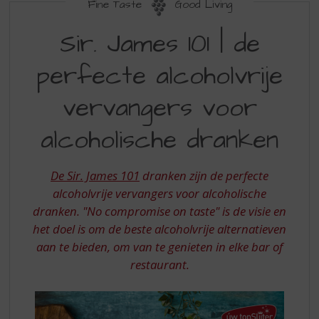
S
Fine Taste
Good Living
p
SIR.
r
Sir. James 101 | de
JAMES
i
n
perfecte alcoholvrije
101
g
-
n
vervangers voor
a
DE
a
alcoholische dranken
PERFECTE
r
d
ALCOHOLVRIJE
e
De Sir. James 101
dranken zijn de perfecte
VERVANGERS
n
alcoholvrije vervangers voor alcoholische
a
VOOR
dranken. "No compromise on taste" is de visie en
v
ALCOHOLISCHE
i
het doel is om de beste alcoholvrije alternatieven
g
DRANKEN
aan te bieden, om van te genieten in elke bar of
a
restaurant.
t
i
e