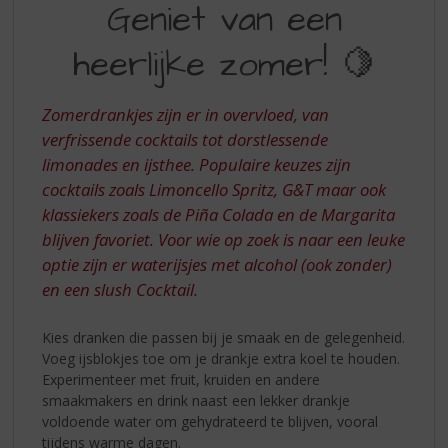
S
Geniet van een
VAN
p
r
heerlijke zomer! 🍋
EEN
i
HEERLIJKE
n
g
Zomerdrankjes zijn er in overvloed, van
ZOMER
n
verfrissende cocktails tot dorstlessende
a
limonades en ijsthee. Populaire keuzes zijn
a
cocktails zoals Limoncello Spritz, G&T maar ook
r
d
klassiekers zoals de Piña Colada en de Margarita
e
blijven favoriet. Voor wie op zoek is naar een leuke
n
optie zijn er waterijsjes met alcohol (ook zonder)
a
en een slush Cocktail.
v
i
Kies dranken die passen bij je smaak en de gelegenheid.
g
Voeg ijsblokjes toe om je drankje extra koel te houden.
a
Experimenteer met fruit, kruiden en andere
t
smaakmakers en drink naast een lekker drankje
i
voldoende water om gehydrateerd te blijven, vooral
e
tijdens warme dagen.