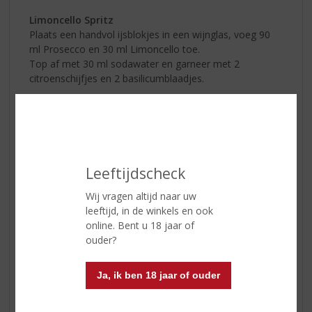
Limoncello Spritz
Plaats een handvol ijsblokjes in een wijnglas, voeg 90
ml Prosecco en 30 ml Limoncello toe.
Top af met 30 ml sodawater en garneer met 2
citroenschijfjes en 2 basilicumblaadjes.
Limoncello Mojito
Neem een longdrinkglas en doe hier 2 takjes munt in.
Druk deze takjes munt een beetje stevig aan met de
bolle kant van een lepel. Schenk daar 60 ml Limoncello
bij samen met 45 ml suikersiroop en 30 ml citroensap.
Leeftijdscheck
Top af met 45 ml sodawater en wat crushed ijs.
Garneren doe je met een schijfje citroen of een takje
Wij vragen altijd naar uw
munt.
leeftijd, in de winkels en ook
online. Bent u 18 jaar of
Limoncello Scroppino
ouder?
Vul een blender met 2 scheppen vanille-ijs, 30 ml
Limoncello en 60 ml Prosecco. Zet de blender aan tot
Ja, ik ben 18 jaar of ouder
alle ingrediënten goed gemixt zijn, schenk in een
champagneglas en garneer met een schijfje citroen.