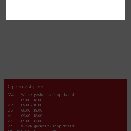
Geniet van de zomerse smaak van citroen in je glas!
Openingstijden
Ma
:
Winkel gesloten / shop closed
Di
:
09.00 - 18.00
Wo
:
09.00 - 18.00
Do
:
09.00 - 18.00
Vr
:
09.00 - 18.00
Za
:
09.00 - 17.00
Zo:
Winkel gesloten / shop closed