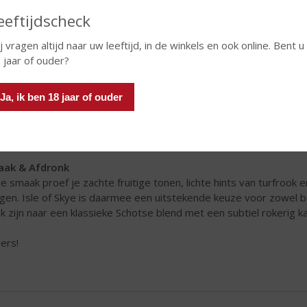
eeftijdscheck
j vragen altijd naar uw leeftijd, in de winkels en ook online. Bent u
 jaar of ouder?
Ja, ik ben 18 jaar of ouder
ds 1933 wordt Isle of Skye gemaakt als een toegankelijke maar k
gvuldig geselecteerde malt whisky’s uit verschillende Schotse 
anwhisky’s. Dit zorgt voor een mooi gebalanceerd geheel.
aak & Afdronk
de smaak proef je zachte fruitige tonen, lichte hints van turfrook e
gen. Isle of Skye is daarmee een uitstekende keuze voor zowel b
k zijn naar een klassieke Schotse blend met een subtiel rokerig k
ers!