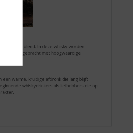
araktervolle blend. In deze whisky worden
regio’s samengebracht met hoogwaardige
n een warme, kruidige afdronk die lang blijft
eginnende whiskydrinkers als liefhebbers die op
arakter.