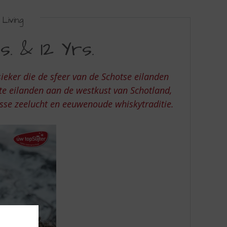
Living
. & 12 Yrs.
sieker die de sfeer van de Schotse eilanden
ste eilanden aan de westkust van Schotland,
isse zeelucht en eeuwenoude whiskytraditie.