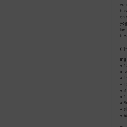
vuu
bas
en 
yog
hie
bes
Ch
Ing
● 1
● s
● 1
● 1
● 3
● 1
● 5
● s
● a