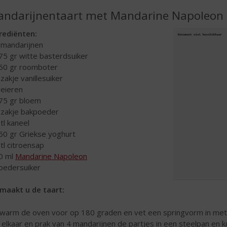
ndarijnentaart met Mandarine Napoleon
rediënten:
 mandarijnen
75 gr witte basterdsuiker
50 gr roomboter
 zakje vanillesuiker
 eieren
75 gr bloem
 zakje bakpoeder
 tl kaneel
50 gr Griekse yoghurt
 tl citroensap
0 ml
Mandarine Napoleon
oedersuiker
maakt u de taart:
warm de oven voor op 180 graden en vet een springvorm in met bo
 elkaar en prak van 4 mandarijnen de partjes in een steelpan e