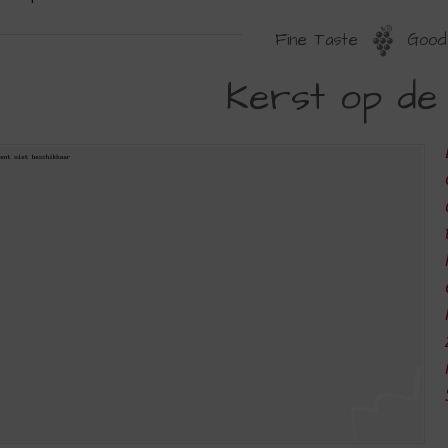
Fine Taste
Good 
ERST
Kerst op de
P
E
AART