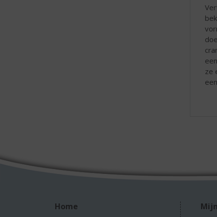
Ver
bek
vor
doe
cra
een
ze 
een
Home
Mijn