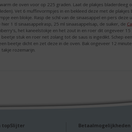
warm de oven voor op 225 graden. Laat de plakjes bladerdeeg ont
leden). Vet 6 muffinvormpjes in en bekleed deze met de plakjes bla
mpje een blokje. Rasp de schil van de sinaasappel en pers deze 
 hier 1 tl sinaasappelrasp, 25 ml sinaasappelsap, de suiker, de
Ca
nberry’s, het kaneelstokje en het zout in en roer dit ongeveer 1
 beetje stuk en roer net zolang tot de saus is ingedikt. Schep e
een beetje dicht en zet deze in de oven. Bak ongeveer 12 minut
 takje rozemarijn.
 topSlijter
Betaalmogelijkheden