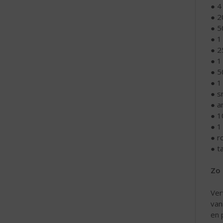
● 4
● 2
● 50
● 1
● 2
● 1
● 5
● 1
● s
● a
● 1
● 1
● r
● t
Zo 
Ver
van
en 