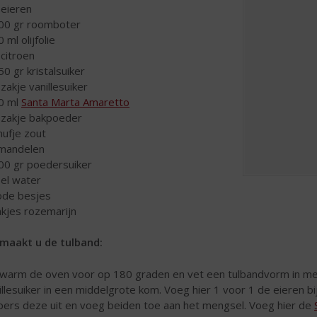
 eieren
00 gr roomboter
 ml olijfolie
 citroen
50 gr kristalsuiker
 zakje vanillesuiker
0 ml
Santa Marta Amaretto
 zakje bakpoeder
nufje zout
mandelen
00 gr poedersuiker
 el water
ode besjes
akjes rozemarijn
maakt u de tulband:
warm de oven voor op 180 graden en vet een tulbandvorm in met
illesuiker in een middelgrote kom. Voeg hier 1 voor 1 de eieren bi
pers deze uit en voeg beiden toe aan het mengsel. Voeg hier de