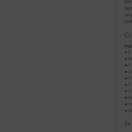
het
dez
de 
wat
Cr
Ing
● 6
● b
● 1
● 1
● 7
● 3
● 2
● k
● s
● t
Zo 