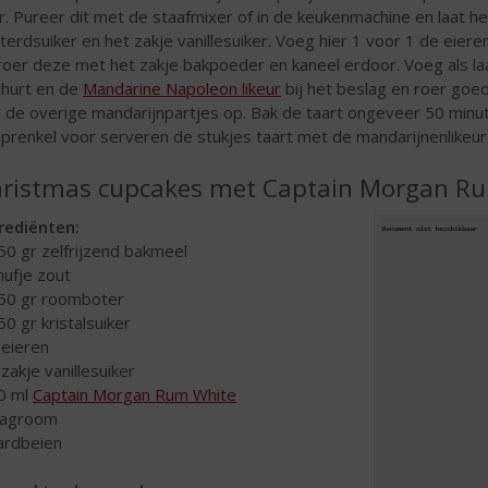
r. Pureer dit met de staafmixer of in de keukenmachine en laat h
terdsuiker en het zakje vanillesuiker. Voeg hier 1 voor 1 de eie
roer deze met het zakje bakpoeder en kaneel erdoor. Voeg als la
hurt en de
Mandarine Napoleon likeur
bij het beslag en roer goed
r de overige mandarijnpartjes op. Bak de taart ongeveer 50 minu
prenkel voor serveren de stukjes taart met de mandarijnenlikeur
ristmas cupcakes met Captain Morgan R
rediënten:
50 gr zelfrijzend bakmeel
nufje zout
50 gr roomboter
50 gr kristalsuiker
 eieren
 zakje vanillesuiker
0 ml
Captain Morgan Rum White
lagroom
ardbeien