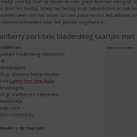
 snufje zout bij. Zeef de bloem en roer goed door het mengsel. Sn
e door het beslag. Schep het beslag in de tulbandvorm en bak o
poedersuiker met het water tot een papje en laat het uitlopen ov
 rozemarijnblaadjes voor het glazuur uitgehard is.
anberry port-brie bladerdeeg taartjes met
rediënten:
 plakjes bladerdeeg (diepvries)
rie
 sinaasappel
00 gr donkere basterdsuiker
5 ml
Calem Port Fine Ruby
 kruidnagels
50 gr cranberry’s (diepvries)
aneelstokje
nufje zout
akjes rozemarijn.
maakt u de taartjes: