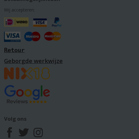
Wij accepteren:
Retour
Geborgde werkwijze
Volg ons
F
T
I