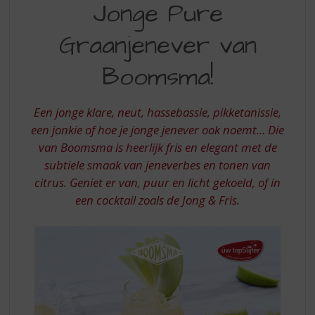
S
Jonge Pure
PURE
p
r
Graanjenever van
GRAANJENEVER
i
VAN
n
Boomsma!
g
BOOMSMA
n
a
Een jonge klare, neut, hassebassie, pikketanissie,
a
een jonkie of hoe je jonge jenever ook noemt... Die
r
van Boomsma is heerlijk fris en elegant met de
d
subtiele smaak van jeneverbes en tonen van
e
n
citrus. Geniet er van, puur en licht gekoeld, of in
a
een cocktail zoals de Jong & Fris.
v
i
g
a
t
i
e