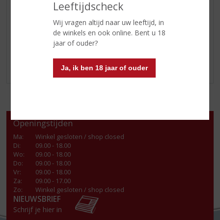
schijfje appel en limoen.
Leeftijdscheck
Kom langs in onze winkel en haal een fles
Boomsma
Wij vragen altijd naar uw leeftijd, in
Jonge Pure Graanjenever
in huis!
de winkels en ook online. Bent u 18
jaar of ouder?
Klik
hier
voor ons overige assortiment.
Ja, ik ben 18 jaar of ouder
Openingstijden
Ma
:
Winkel gesloten / shop closed
Di
:
09.00 - 18.00
Wo
:
09.00 - 18.00
Do
:
09.00 - 18.00
Vr
:
09.00 - 18.00
Za
:
09.00 - 17.00
Zo:
Winkel gesloten / shop closed
NIEUWSBRIEF
Schrijf je hier in