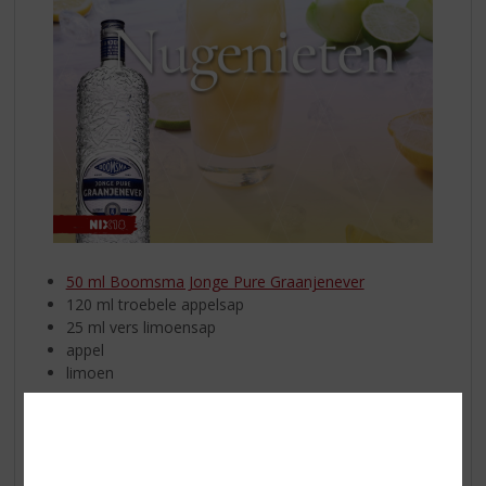
50 ml Boomsma Jonge Pure Graanjenever
120 ml troebele appelsap
25 ml vers limoensap
appel
limoen
Vul een longdrinkglas met ijs en voeg de jenever met
het limoensap toe. Schenk vervolgens de troebele
appelsap erbij. Roer even door en garneer met een