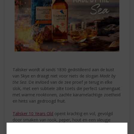
Talisker wordt al sinds 1830 gedistilleerd aan de kust
van Skye en draagt niet voor niets de slogan
Made by
the Sea
. De invloed van de zee proef je terug in elke
slok, met een subtiele zilte toets die perfect samengaat
met warme rooktonen, zachte karamelachtige zoetheid
en hints van gedroogd fruit.
Talisker 10 Years Old
opent krachtig en vol, gevolgd
door smaken van rook, peper, hout en een vleugje
citrus. De lange, verwarmende afdronk maakt deze
whisky perfect om rustig van te genieten. Bij voorkeur