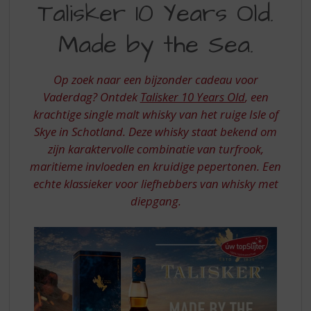
S
Talisker 10 Years Old.
10
p
r
Made by the Sea.
YEARS
i
OLD.
n
g
Op zoek naar een bijzonder cadeau voor
MADE
n
Vaderdag? Ontdek
Talisker 10 Years Old
, een
BY
a
krachtige single malt whisky van het ruige Isle of
a
THE
Skye in Schotland. Deze whisky staat bekend om
r
SEA
d
zijn karaktervolle combinatie van turfrook,
e
maritieme invloeden en kruidige pepertonen. Een
n
echte klassieker voor liefhebbers van whisky met
a
diepgang.
v
i
g
a
t
i
e