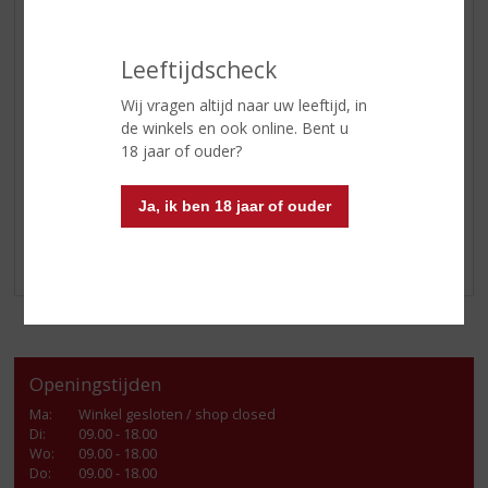
puur of met een klein druppeltje water om extra
aroma’s vrij te laten komen.
Leeftijdscheck
Of je nu een ervaren whiskydrinker bent of iemand wilt
Wij vragen altijd naar uw leeftijd, in
verrassen met een bijzondere fles voor Vaderdag,
de winkels en ook online. Bent u
Talisker 10 Years Old
is een cadeau met karakter.
18 jaar of ouder?
Perfect voor lange avonden, mooie gesprekken en
momenten om samen van te genieten.
Ja, ik ben 18 jaar of ouder
Cheers! 🥃
Openingstijden
Ma
:
Winkel gesloten / shop closed
Di
:
09.00 - 18.00
Wo
:
09.00 - 18.00
Do
:
09.00 - 18.00