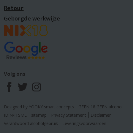
Retour
Geborgde werkwijze
Volg ons
F
T
I
a
w
n
Designed by YOOKY smart concepts
GEEN 18 GEEN alcohol
c
i
s
IDIN/ITSME
sitemap
Privacy Statement
Disclaimer
Verantwoord alcoholgebruik
Leveringsvoorwaarden
e
t
t