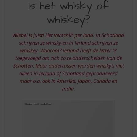
S
Is het whisky of
HET
p
r
whiskey?
WHISKY
i
OF
n
g
Allebei is juist! Het verschilt per land. In Schotland
WHISKEY?
n
schrijven ze whisky en in Ierland schrijven ze
a
whiskey. Waarom? Ierland heeft de letter ‘e’
a
toegevoegd om zich zo te onderscheiden van de
r
d
Schotten. Maar ondertussen worden whisky’s niet
e
alleen in Ierland of Schotland geproduceerd
n
maar o.a. ook in Amerika, Japan, Canada en
a
India.
v
i
g
a
t
i
e