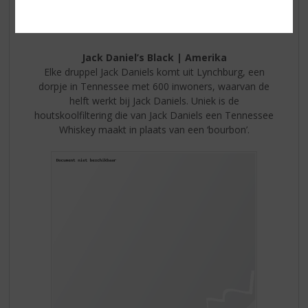
Afdronk:
een zachte, goed uitgebalanceerde, zoete
afdronk
Jack Daniel’s Black | Amerika
Elke druppel Jack Daniels komt uit Lynchburg, een
dorpje in Tennessee met 600 inwoners, waarvan de
helft werkt bij Jack Daniels. Uniek is de
houtskoolfiltering die van Jack Daniels een Tennessee
Whiskey maakt in plaats van een ‘bourbon’.