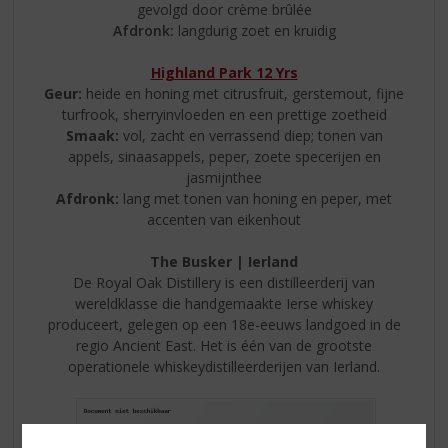
gevolgd door crème brûlée
Afdronk:
langdurig zoet en kruidig
Highland Park 12 Yrs
Geur:
heide en honing met citrusfruit, gerstemout, fijne
turfrook, sherryinvloeden en een prettige zoetheid
Smaak:
vol, zacht en verrassend diep; tonen van
appels, sinaasappels, peper, zoete specerijen en
jasmijnthee
Afdronk:
lang met tonen van honing en peper, met
accenten van eikenhout
The Busker | Ierland
De Royal Oak Distillery is een distilleerderij van
wereldklasse die handgemaakte Ierse whiskey
produceert, gelegen op een 18e-eeuws landgoed in de
regio Ancient East. Het is één van de grootste
operationele whiskeydistilleerderijen van Ierland.