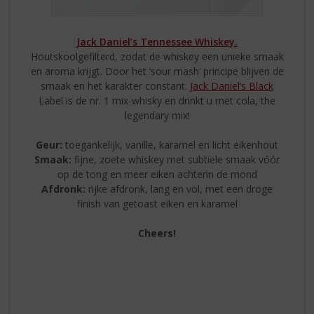
Jack Daniel’s Tennessee Whiskey.
Houtskoolgefilterd, zodat de whiskey een unieke smaak
en aroma krijgt. Door het ‘sour mash’ principe blijven de
smaak en het karakter constant.
Jack Daniel’s Black
Label is de nr. 1 mix-whisky en drinkt u met cola, the
legendary mix!
Geur:
toegankelijk, vanille, karamel en licht eikenhout
Smaak:
fijne, zoete whiskey met subtiele smaak vóór
op de tong en meer eiken achterin de mond
Afdronk:
rijke afdronk, lang en vol, met een droge
finish van getoast eiken en karamel
Cheers!