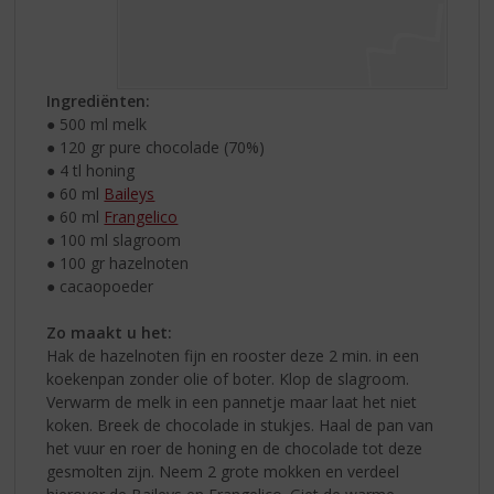
Ingrediënten:
● 500 ml melk
● 120 gr pure chocolade (70%)
● 4 tl honing
● 60 ml
Baileys
● 60 ml
Frangelico
● 100 ml slagroom
● 100 gr hazelnoten
● cacaopoeder
Zo maakt u het:
Hak de hazelnoten fijn en rooster deze 2 min. in een
koekenpan zonder olie of boter. Klop de slagroom.
Verwarm de melk in een pannetje maar laat het niet
koken. Breek de chocolade in stukjes. Haal de pan van
het vuur en roer de honing en de chocolade tot deze
gesmolten zijn. Neem 2 grote mokken en verdeel