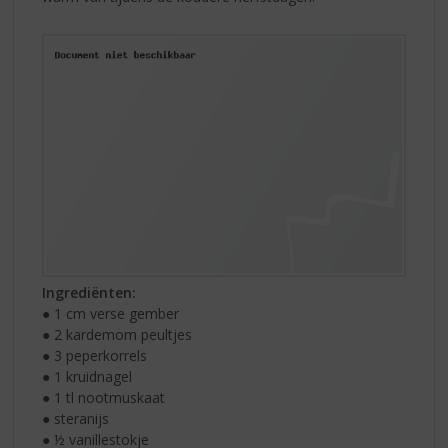
Ingrediënten:
● 1 cm verse gember
● 2 kardemom peultjes
● 3 peperkorrels
● 1 kruidnagel
● 1 tl nootmuskaat
● steranijs
● ½ vanillestokje