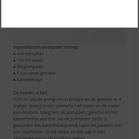
Ingrediënten pompoen siroop:
● 4 el rietsuiker
● 150 ml water
● flespompoen
● 1 cm verse gember
● kaneelstokje
Zo maakt u het:
Schil en snij de pompoen in blokjes en de gember in 4
stukjes. Breng in een pannetje het water en de suiker
aan de kook. Voeg hier de pompoen, gember en het
kaneelstokje aan toe. Als de pompoen zacht is
geworden het kaneelstokje eruit halen en pureren met
een staafmixer. Goed zeven en het sap in een
afsluitbare pot in de koelkast zetten.