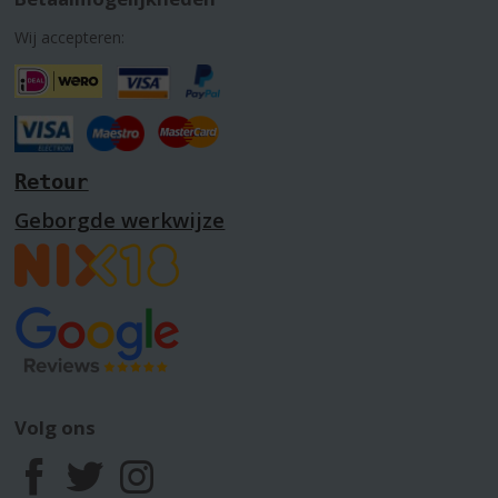
Wij accepteren:
Retour
Geborgde werkwijze
Volg ons
F
T
I