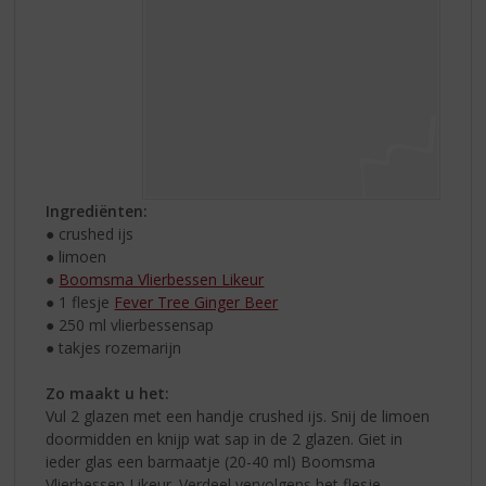
Ingrediënten:
● crushed ijs
● limoen
●
Boomsma Vlierbessen Likeur
● 1 flesje
Fever Tree Ginger Beer
● 250 ml vlierbessensap
● takjes rozemarijn
Zo maakt u het:
Vul 2 glazen met een handje crushed ijs. Snij de limoen
doormidden en knijp wat sap in de 2 glazen. Giet in
ieder glas een barmaatje (20-40 ml) Boomsma
Vlierbessen Likeur. Verdeel vervolgens het flesje