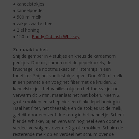
● kaneelstokjes
● kaneelpoeder
● 500 ml melk
● zakje zwarte thee
● 2 el honing
● 150 ml
Paddy Old Irish Whiskey
Zo maakt u het:
Snij de gember in 4 stukjes en kneus de kardemom
peultjes. Doe dit, samen met de peperkorrels, de
kruidnagel, de nootmuskaat en 1 steranijs in een
theefilter. Snij het vanillestokje open. Doe 400 ml melk
in een pannetje en voeg het filter met de kruiden, 2
kaneelstokjes, het vanillestokje en het theezakje toe.
Verwarm dit 5 min, maar laat het niet koken. Neem 2
grote mokken en schep hier een flinke lepel honing in.
Haal het filter, het theezakje en de stokjes uit de melk,
giet dit door een zeef doe terug in het pannetje. Schenk
hier de Whiskey bij en verwarm nog heel even door en
verdeel vervolgens over de 2 grote mokken. Schuim de
resterende melk op en verdeel het schuim over de