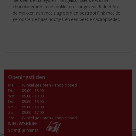
hierover de Baileys en Frangelico. Giet de warme
chocolademelk in de mokken tot ongeveer ¾ deel. Vul
de mokken aan met slagroom en bestrooi flink met de
geroosterde hazelnootjes en een beetje cacaopoeder.
Openingstijden
Ma
:
Winkel gesloten / shop closed
Di
:
09.00 - 18.00
Wo
:
09.00 - 18.00
Do
:
09.00 - 18.00
Vr
:
09.00 - 18.00
Za
:
09.00 - 17.00
Zo:
Winkel gesloten / shop closed
NIEUWSBRIEF
Schrijf je hier in