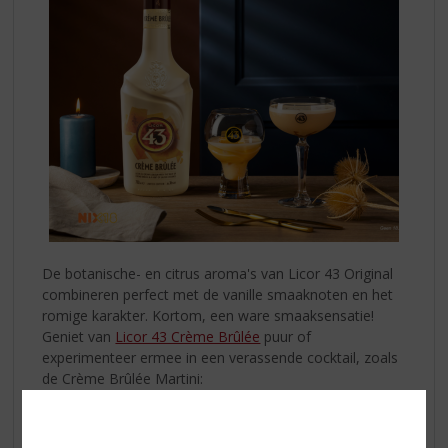
De botanische- en citrus aroma's van Licor 43 Original
combineren perfect met de vanille smaaknoten en het
romige karakter. Kortom, een ware smaaksensatie!
Geniet van
Licor 43 Crème Brûlée
puur of
experimenteer ermee in een verassende cocktail, zoals
de Crème Brûlée Martini:
Pre-chill een glas met ijs. Vul een shaker met ijs,
Licor
43 Crème Brûlée
(40ml), Vodka (20ml) en espresso.