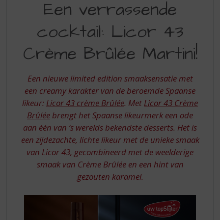
S
Een verrassende
VERASSENDE
p
r
cocktail: Licor 43
COCKTAIL
i
LICOR
n
Crème Brûlée Martini!
g
43
n
CREME
a
Een nieuwe limited edition smaaksensatie met
a
BRULEE
een creamy karakter van de beroemde Spaanse
r
likeur:
Licor 43 crème Brûlée
. Met
Licor 43 Crème
MARTINI
d
Brûlée
brengt het Spaanse likeurmerk een ode
e
n
aan één van ‘s werelds bekendste desserts. Het is
a
een zijdezachte, lichte likeur met de unieke smaak
v
van Licor 43, gecombineerd met de weelderige
i
smaak van Crème Brûlée en een hint van
g
gezouten karamel.
a
t
i
e