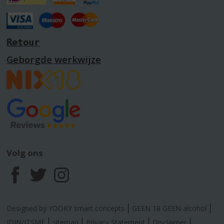
Retour
Geborgde werkwijze
Volg ons
F
T
I
a
w
n
Designed by YOOKY smart concepts
GEEN 18 GEEN alcohol
IDIN/ITSME
sitemap
Privacy Statement
Disclaimer