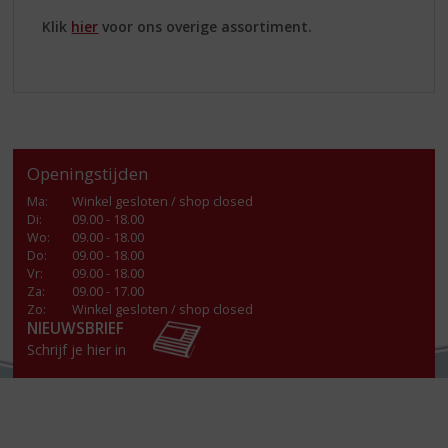
Klik
hier
voor ons overige assortiment.
Openingstijden
Ma
:
Winkel gesloten / shop closed
Di
:
09.00 - 18.00
Wo
:
09.00 - 18.00
Do
:
09.00 - 18.00
Vr
:
09.00 - 18.00
Za
:
09.00 - 17.00
Zo:
Winkel gesloten / shop closed
NIEUWSBRIEF
Schrijf je hier in