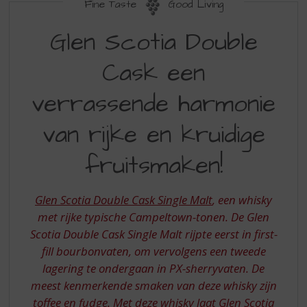
S
Fine Taste
Good Living
p
GLEN
r
Glen Scotia Double
SCOTIA
i
n
Cask een
DOUBLE
g
CASK
n
verrassende harmonie
a
VERRASSENDE
a
van rijke en kruidige
HARMONIE
r
d
VAN
fruitsmaken!
e
RIJKE
n
a
EN
Glen Scotia Double Cask Single Malt
, een whisky
v
KRUIDIGE
met rijke typische Campeltown-tonen. De Glen
i
g
Scotia Double Cask Single Malt rijpte eerst in first-
FRUITSMAKEN
a
fill bourbonvaten, om vervolgens een tweede
t
lagering te ondergaan in PX-sherryvaten. De
i
meest kenmerkende smaken van deze whisky zijn
e
toffee en fudge. Met deze whisky laat Glen Scotia