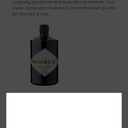
zorgvuldig geselecteerde botanische ingrediënten. Deze
unieke combinatie resulteert in een verfrissende gin met
een bloemig aroma.
Santa Marta
is een reeks Italiaanse likeuren van hoge
kwaliteit, gemaakt door de experts van de Francoli-
distilleerderij. Het aantrekkelijke, levendige ontwerp
straalt u tegemoet en elke slok herinnert aan de
charme van Italië.