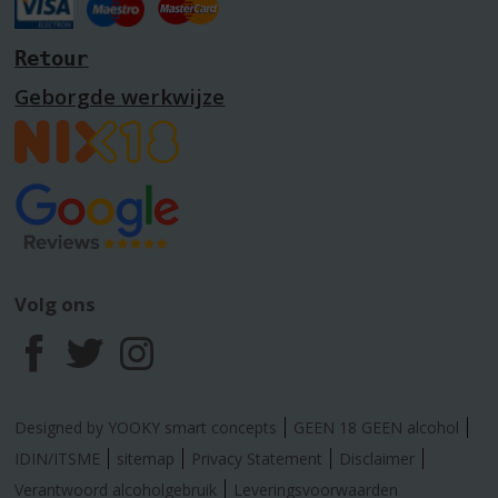
Retour
Geborgde werkwijze
Volg ons
F
T
I
a
w
n
Designed by YOOKY smart concepts
GEEN 18 GEEN alcohol
c
i
s
IDIN/ITSME
sitemap
Privacy Statement
Disclaimer
Verantwoord alcoholgebruik
Leveringsvoorwaarden