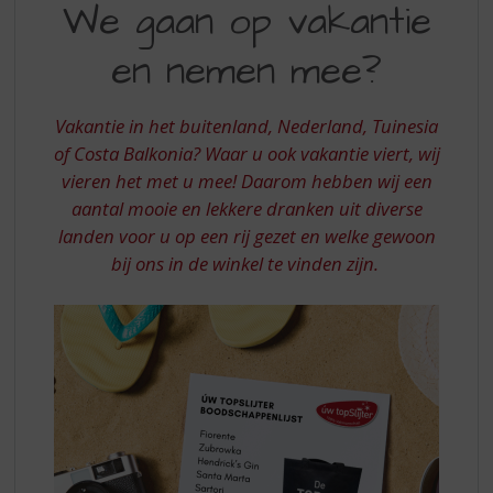
S
We gaan op vakantie
GAAN
p
r
en nemen mee?
OP
i
VAKANTIE
n
g
Vakantie in het buitenland, Nederland, Tuinesia
EN
n
of Costa Balkonia? Waar u ook vakantie viert, wij
NEMEN
a
vieren het met u mee! Daarom hebben wij een
a
MEE?
aantal mooie en lekkere dranken uit diverse
r
d
landen voor u op een rij gezet en welke gewoon
e
bij ons in de winkel te vinden zijn.
n
a
v
i
g
a
t
i
e