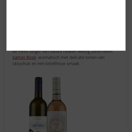
Sartori Pinot Grigio
: droog maar mild van smaak omdat
de Pinot Grigio van nature relatief weinig zuren heeft
Sartori Rosé
: aromatisch met delicate tonen van
citrusfruit en een tintelfrisse smaak