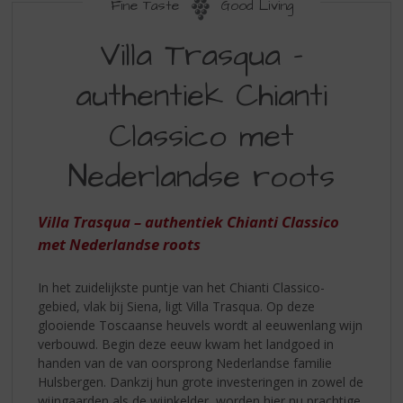
S
Fine Taste
Good Living
p
VILLA
r
Villa Trasqua –
TRASQUA
i
n
authentiek Chianti
–
g
AUTHENTIEK
n
Classico met
a
CHIANTI
a
Nederlandse roots
CLASSICO
r
d
MET
e
Villa Trasqua – authentiek Chianti Classico
NEDERLANDSE
n
met Nederlandse roots
a
ROOTS
v
i
In het zuidelijkste puntje van het Chianti Classico-
g
gebied, vlak bij Siena, ligt Villa Trasqua. Op deze
a
glooiende Toscaanse heuvels wordt al eeuwenlang wijn
t
verbouwd. Begin deze eeuw kwam het landgoed in
i
handen van de van oorsprong Nederlandse familie
e
Hulsbergen. Dankzij hun grote investeringen in zowel de
wijngaarden als de wijnkelder, worden hier nu prachtige