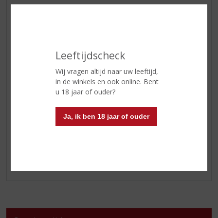
De “
Traluna
”, gemaakt van 100% sangiovese, is fruitig
en vriendelijk van karakter, met verfijnde aroma’s van
rood fruit, kersen en viooltjes.
Leeftijdscheck
De
Chianti Classico
is de trots van de streek. Deze wijn,
grotendeels van sangiovese, rijpt minimaal twaalf
Wij vragen altijd naar uw leeftijd,
maanden in grote Slavonische eiken vaten van 5.000
in de winkels en ook online. Bent
liter. Het resultaat is een stevige wijn met aroma’s van
u 18 jaar of ouder?
rijpe kersen, florale en kruidige tonen en een vleugje
vanille. De lange afdronk maakt hem perfect bij
Ja, ik ben 18 jaar of ouder
klassieke Italiaanse gerechten als pasta met
tomatensaus of een rijke ragù.