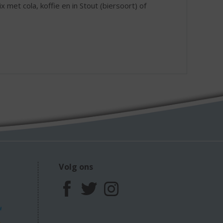
ix met cola, koffie en in Stout (biersoort) of
Volg ons
F
T
I
a
w
n