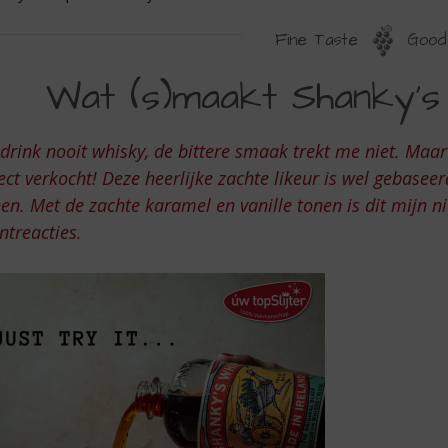
Fine Taste
Good 
HANKY'S
Wat (s)maakt Shanky's 
HIP
 drink nooit whisky, de bittere smaak trekt me niet. Maar
UST
ect verkocht! Deze heerlijke zachte likeur is wel gebasee
RY
en. Met de zachte karamel en vanille tonen is dit mijn ni
ntreacties.