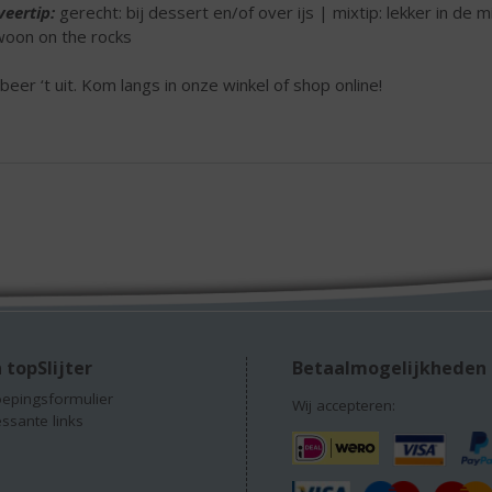
veertip:
gerecht: bij dessert en/of over ijs | mixtip: lekker in de m
oon on the rocks
beer ‘t uit. Kom langs in onze winkel of shop online!
 topSlijter
Betaalmogelijkheden
epingsformulier
Wij accepteren:
essante links