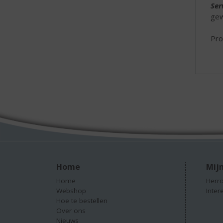
Ser
gew
Pro
Home
Mijn
Home
Herro
Webshop
Inter
Hoe te bestellen
Over ons
Nieuws