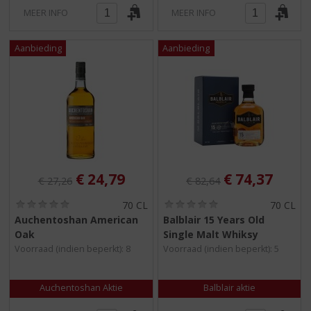
MEER INFO
MEER INFO
Originele prijs was:
, Huidige prijs is:
Originele prijs was:
, Huidige pri
€
24,79
€
74,37
€
27,26
€
82,64
(
(
70 CL
70 CL
0
0
Auchentoshan American
Balblair 15 Years Old
,
,
Oak
Single Malt Whiksy
0
0
/
/
Voorraad (indien beperkt): 8
Voorraad (indien beperkt): 5
5
5
)
)
Auchentoshan Aktie
Balblair aktie