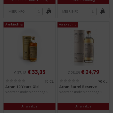
An Cnoc 10 euro korting
10 euro korting
MEER INFO
MEER INFO
Originele prijs was:
, Huidige prijs is:
Originele prijs was:
, Huidige pri
€
33,05
€
24,79
€
37,18
€
28,09
(
(
70 CL
70 CL
0
0
Arran 10 Years Old
Arran Barrel Reserve
,
,
Voorraad (indien beperkt): 6
Voorraad (indien beperkt): 8
0
0
/
/
5
5
)
)
Arran aktie
Arran aktie