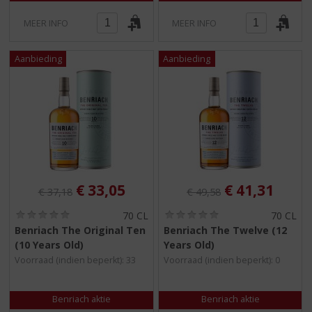
MEER INFO
MEER INFO
Originele prijs was:
, Huidige prijs is:
Originele prijs was:
, Huidige pri
€
33,05
€
41,31
€
37,18
€
49,58
(
(
70 CL
70 CL
0
0
Benriach The Original Ten
Benriach The Twelve (12
,
,
(10 Years Old)
Years Old)
0
0
/
/
Voorraad (indien beperkt): 33
Voorraad (indien beperkt): 0
5
5
)
)
Benriach aktie
Benriach aktie