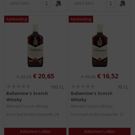
MEER INFO
MEER INFO
Originele prijs was:
, Huidige prijs is:
Originele prijs was:
, Huidige pri
€
20,65
€
16,52
€
23,13
€
18,59
(
(
100 CL
70 CL
0
0
Ballantine's Scotch
Ballantine's Scotch
,
,
Whisky
Whisky
0
0
/
/
Blended Scotch Whisky
Blended Scotch Whisky
5
5
Voorraad (indien beperkt): 28
Voorraad (indien beperkt): 13
)
)
Ballantine's Aktie
Ballantine's Aktie