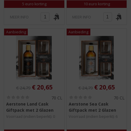
5 euro korting
10 euro korting
MEER INFO
MEER INFO
Originele prijs was:
, Huidige prijs is:
Originele prijs was:
, Huidige pri
€
20,65
€
20,65
€
24,79
€
24,79
(
(
70 CL
70 CL
0
0
Aerstone Land Cask
Aerstone Sea Cask
,
,
Giftpack met 2 Glazen
Giftpack met 2 Glazen
0
0
/
/
Voorraad (indien beperkt): 0
Voorraad (indien beperkt): 6
5
5
)
)