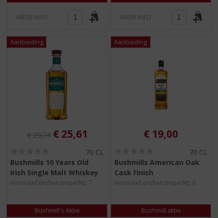
MEER INFO
MEER INFO
Originele prijs was:
, Huidige prijs is:
€
25,61
€
19,00
€
29,74
(
(
70 CL
70 CL
0
0
Bushmills 10 Years Old
Bushmills American Oak
,
,
Irish Single Malt Whiskey
Cask Finish
0
0
/
/
Voorraad (indien beperkt): 7
Voorraad (indien beperkt): 6
5
5
)
)
Bushmill's Aktie
Bushmill aktie