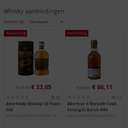
S
p
Whisky aanbiedingen
r
i
Sorteer op:
n
g
n
a
a
r
d
e
n
a
v
Originele prijs was:
, Huidige prijs is:
Originele prijs was:
, Huidige pri
€
33,05
€
66,11
€
37,18
€
74,37
i
g
(
(
70 CL
70 CL
0
0
a
Aberfeldy Whisky 12 Years
Aberlour A'Bunadh Cask
,
,
t
Old
Strength Batch #84
0
0
i
/
/
Voorraad (indien beperkt): 18
Voorraad (indien beperkt): 3
5
5
e
)
)