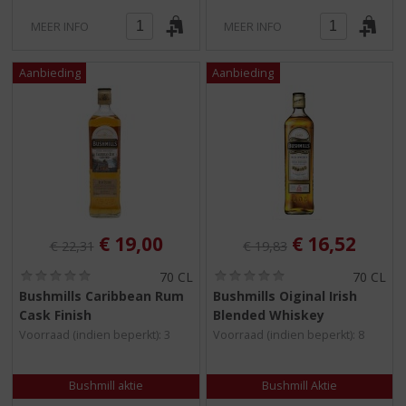
MEER INFO
MEER INFO
Originele prijs was:
, Huidige prijs is:
Originele prijs was:
, Huidige pri
€
19,00
€
16,52
€
22,31
€
19,83
(
(
70 CL
70 CL
0
0
Bushmills Caribbean Rum
Bushmills Oiginal Irish
,
,
Cask Finish
Blended Whiskey
0
0
/
/
Voorraad (indien beperkt): 3
Voorraad (indien beperkt): 8
5
5
)
)
Bushmill aktie
Bushmill Aktie