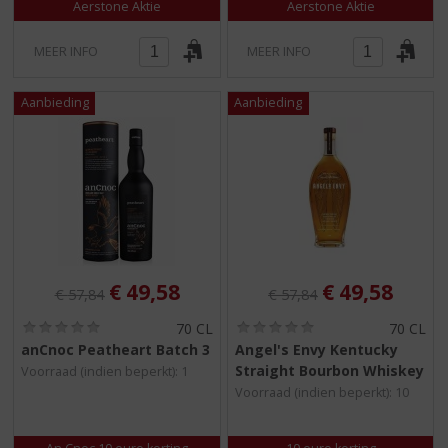
Aerstone Aktie
Aerstone Aktie
MEER INFO
MEER INFO
Originele prijs was:
, Huidige prijs is:
Originele prijs was:
, Huidige pri
€
49,58
€
49,58
€
57,84
€
57,84
(
(
70 CL
70 CL
0
0
anCnoc Peatheart Batch 3
Angel's Envy Kentucky
,
,
Straight Bourbon Whiskey
Voorraad (indien beperkt): 1
0
0
/
/
Voorraad (indien beperkt): 10
5
5
)
)