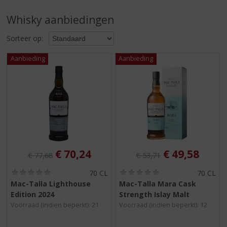
S
p
Whisky aanbiedingen
r
i
Sorteer op:
n
g
n
a
a
r
d
e
n
a
v
Originele prijs was:
, Huidige prijs is:
Originele prijs was:
, Huidige pri
€
70,24
€
49,58
€
77,68
€
53,71
i
g
(
(
70 CL
70 CL
0
0
a
Mac-Talla Lighthouse
Mac-Talla Mara Cask
,
,
t
Edition 2024
Strength Islay Malt
0
0
i
/
/
Voorraad (indien beperkt): 21
Voorraad (indien beperkt): 12
5
5
e
)
)