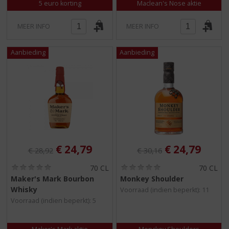
5 euro korting
Maclean's Nose aktie
MEER INFO
MEER INFO
Originele prijs was:
, Huidige prijs is:
Originele prijs was:
, Huidige pri
€
24,79
€
24,79
€
28,92
€
30,16
(
(
70 CL
70 CL
0
0
Maker's Mark Bourbon
Monkey Shoulder
,
,
Whisky
Voorraad (indien beperkt): 11
0
0
/
/
Voorraad (indien beperkt): 5
5
5
)
)