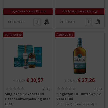
Sagamore 5 euro korting
Scallywag 5 euro korting
MEER INFO
MEER INFO
Originele prijs was:
, Huidige prijs is:
Originele prijs was:
, Huidige pri
€
30,57
€
27,26
€
33,05
€
28,50
(
(
70 CL
70 CL
0
0
Singleton 12 Years Old
Singleton Of Dufftown 12
,
,
Geschenkverpakking met
Years Old
0
0
/
/
Glas
Voorraad (indien beperkt): 1
5
5