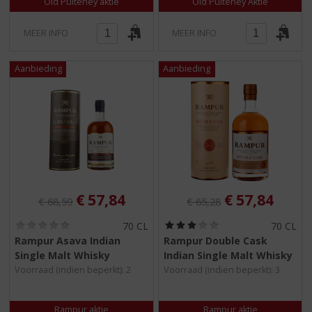
Old Pulteney aktie
Old Pulteney Aktie
MEER INFO
MEER INFO
Originele prijs was:
, Huidige prijs is:
Originele prijs was:
, Huidige pri
€
57,84
€
57,84
€
68,59
€
65,28
(
(
70 CL
70 CL
0
3
Rampur Asava Indian
Rampur Double Cask
,
,
Single Malt Whisky
Indian Single Malt Whisky
0
0
/
/
Voorraad (indien beperkt): 2
Voorraad (indien beperkt): 3
5
5
)
)
Rampur aktie
Rampur aktie