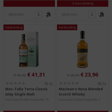
5 euro korting
MEER INFO
MEER INFO
Originele prijs was:
, Huidige prijs is:
Originele prijs was:
, Huidige pri
€
41,31
€
23,96
€
45,45
€
26,44
(
(
70 CL
70 CL
0
0
Mac-Talla Terra Classic
Maclean's Nose Blended
,
,
Islay Single Malt
Scotch Whisky
0
0
/
/
Voorraad (indien beperkt): 15
Voorraad (indien beperkt): 1
5
5
)
)