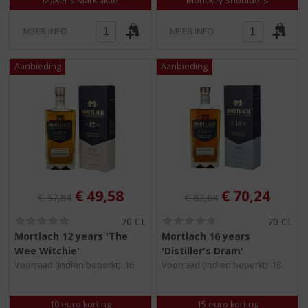
Maker's Mark aktie
Monckey Shoulders
MEER INFO
MEER INFO
Originele prijs was:
, Huidige prijs is:
Originele prijs was:
, Huidige pri
€
49,58
€
70,24
€
57,84
€
82,64
(
(
70 CL
70 CL
0
0
Mortlach 12 years 'The
Mortlach 16 years
,
,
Wee Witchie'
'Distiller's Dram'
0
0
/
/
Voorraad (indien beperkt): 16
Voorraad (indien beperkt): 18
5
5
)
)
10 euro korting
15 euro korting