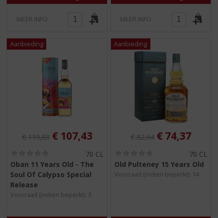
MEER INFO
MEER INFO
Originele prijs was:
, Huidige prijs is:
Originele prijs was:
, Huidige pri
€
107,43
€
74,37
€
119,83
€
82,64
(
(
70 CL
70 CL
0
0
Oban 11 Years Old - The
Old Pulteney 15 Years Old
,
,
Soul Of Calypso Special
Voorraad (indien beperkt): 14
0
0
/
/
Release
5
5
Voorraad (indien beperkt): 3
)
)