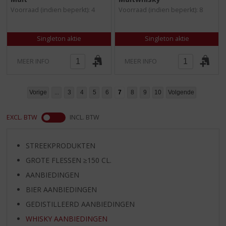
5
5
Voorraad (indien beperkt): 4
Voorraad (indien beperkt): 8
)
)
Singleton aktie
Singleton aktie
MEER INFO
MEER INFO
Vorige
...
3
4
5
6
7
8
9
10
Volgende
EXCL. BTW
INCL. BTW
STREEKPRODUKTEN
GROTE FLESSEN ≥150 CL.
AANBIEDINGEN
BIER AANBIEDINGEN
GEDISTILLEERD AANBIEDINGEN
WHISKY AANBIEDINGEN