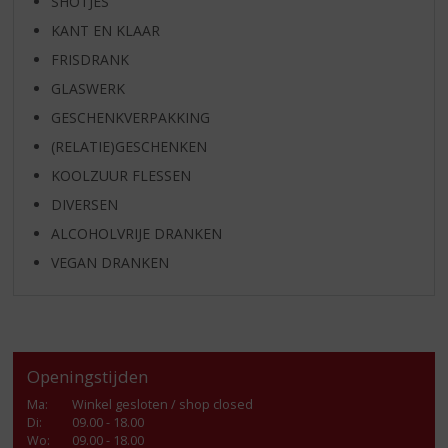
SHOTJES
KANT EN KLAAR
FRISDRANK
GLASWERK
GESCHENKVERPAKKING
(RELATIE)GESCHENKEN
KOOLZUUR FLESSEN
DIVERSEN
ALCOHOLVRIJE DRANKEN
VEGAN DRANKEN
Openingstijden
Ma
:
Winkel gesloten / shop closed
Di
:
09.00 - 18.00
Wo
:
09.00 - 18.00