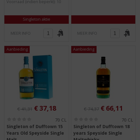
Voorraad (indien beperkt): 10
)
)
Singleton aktie
MEER INFO
MEER INFO
Originele prijs was:
, Huidige prijs is:
Originele prijs was:
, Huidige pri
€
37,18
€
66,11
€
41,31
€
74,37
(
(
70 CL
70 CL
0
0
Singleton of Dufftown 15
Singleton of Dufftown 18
,
,
Years Old Speyside Single
years Speyside Single
0
0
/
/
Malt
Maltwhisky