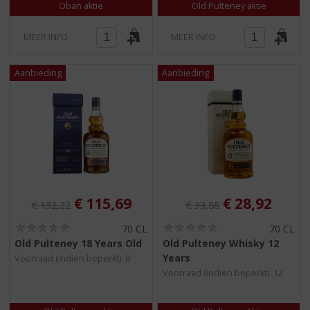
Oban aktie
Old Pulteney aktie
MEER INFO
MEER INFO
Originele prijs was:
, Huidige prijs is:
Originele prijs was:
, Huidige pri
€
115,69
€
28,92
€
132,22
€
33,88
(
(
70 CL
70 CL
0
0
Old Pulteney 18 Years Old
Old Pulteney Whisky 12
,
,
Years
Voorraad (indien beperkt): 9
0
0
/
/
Voorraad (indien beperkt): 12
5
5
)
)