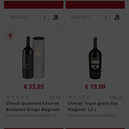
MEER INFO
MEER INFO
€
33,05
€
19,00
(
(
150 CL
150 CL
0
0
Cheval Quancard Réserve
Chimay Tripel grote fles
,
,
Bordeaux Rouge Magnum
Magnum 1,5 L
0
0
/
/
Voorraad (indien beperkt): 23
Voorraad (indien beperkt): 6
5
5
)
)