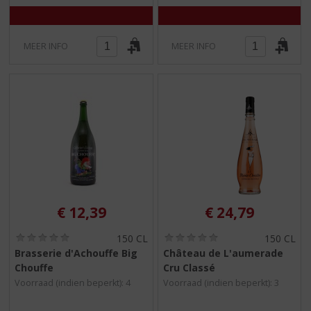
MEER INFO
MEER INFO
€
12,39
€
24,79
(
(
150 CL
150 CL
0
0
Brasserie d'Achouffe Big
Château de L'aumerade
,
,
Chouffe
Cru Classé
0
0
/
/
Voorraad (indien beperkt): 4
Voorraad (indien beperkt): 3
5
5
)
)