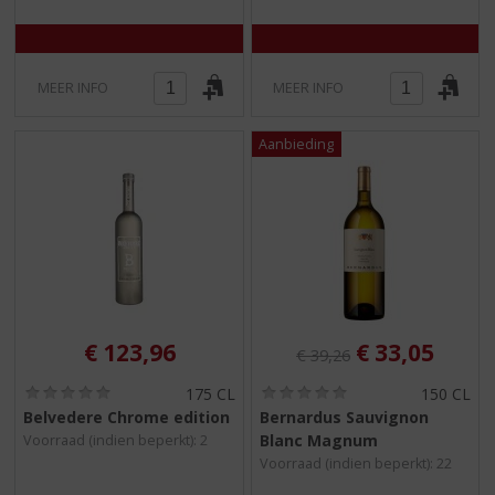
MEER INFO
MEER INFO
Originele prijs was:
, Huidige pri
€
123,96
€
33,05
€
39,26
(
(
175 CL
150 CL
0
0
Belvedere Chrome edition
Bernardus Sauvignon
,
,
Blanc Magnum
Voorraad (indien beperkt): 2
0
0
/
/
Voorraad (indien beperkt): 22
5
5