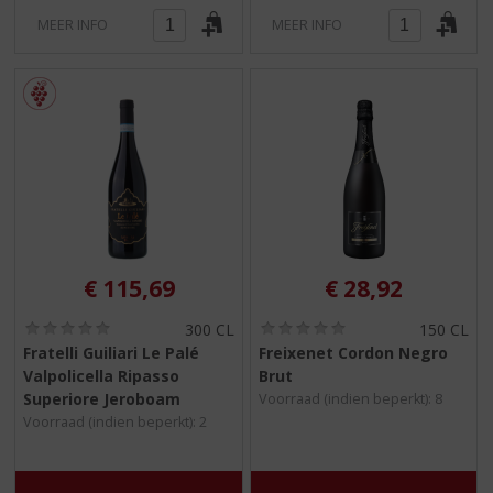
MEER INFO
MEER INFO
€
115,69
€
28,92
(
(
300 CL
150 CL
0
0
Fratelli Guiliari Le Palé
Freixenet Cordon Negro
,
,
Valpolicella Ripasso
Brut
0
0
/
/
Superiore Jeroboam
Voorraad (indien beperkt): 8
5
5
Voorraad (indien beperkt): 2
)
)