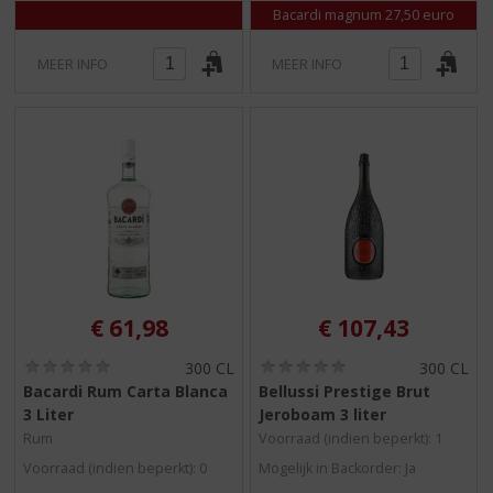
Bacardi magnum 27,50 euro
MEER INFO
MEER INFO
€
61,98
€
107,43
(
(
300 CL
300 CL
0
0
Bacardi Rum Carta Blanca
Bellussi Prestige Brut
,
,
3 Liter
Jeroboam 3 liter
0
0
/
/
Rum
Voorraad (indien beperkt): 1
5
5
Voorraad (indien beperkt): 0
Mogelijk in Backorder: Ja
)
)