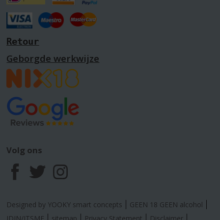
Retour
Geborgde werkwijze
Volg ons
F
T
I
a
w
n
Designed by YOOKY smart concepts
GEEN 18 GEEN alcohol
IDIN/ITSME
sitemap
Privacy Statement
Disclaimer