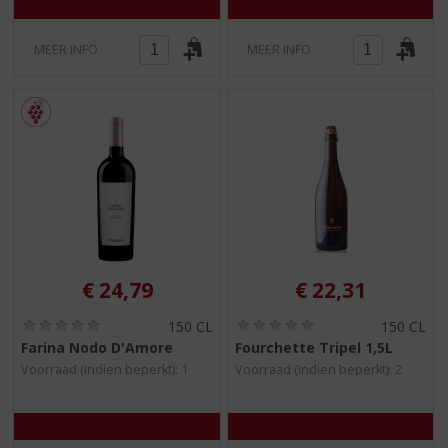
MEER INFO
MEER INFO
€
24,79
€
22,31
(
(
150 CL
150 CL
0
0
Farina Nodo D'Amore
Fourchette Tripel 1,5L
,
,
Voorraad (indien beperkt): 1
Voorraad (indien beperkt): 2
0
0
/
/
5
5
)
)