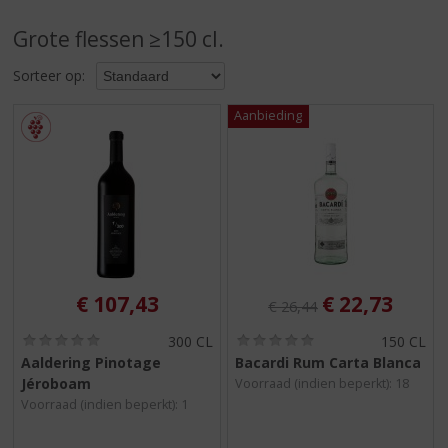
S
p
Grote flessen ≥150 cl.
r
i
Sorteer op:
n
g
n
a
a
r
d
e
n
a
v
Originele prijs was:
, Huidige pri
€
107,43
€
22,73
€
26,44
i
g
(
(
300 CL
150 CL
0
0
a
Aaldering Pinotage
Bacardi Rum Carta Blanca
,
,
t
Jéroboam
Voorraad (indien beperkt): 18
0
0
i
/
/
Voorraad (indien beperkt): 1
5
5
e
)
)