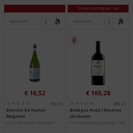
)
)
10 euro korting op = op
MEER INFO
MEER INFO
€
16,52
€
165,28
(
(
150 CL
300 CL
0
0
Blanche De Namur
Bodegas Roda I Reserva
,
,
Magnum
Jéroboam
0
0
/
/
Voorraad (indien beperkt): 1
Voorraad (indien beperkt): 1000
5
5
)
)