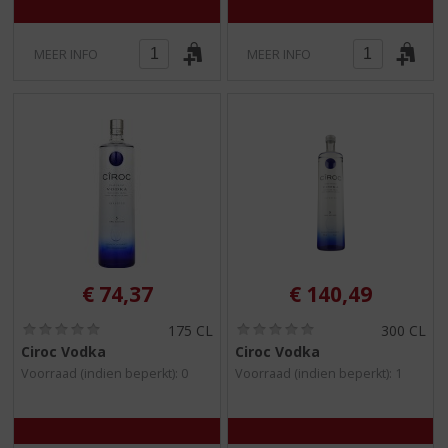
MEER INFO
MEER INFO
€
74,37
€
140,49
(
(
175 CL
300 CL
0
0
Ciroc Vodka
Ciroc Vodka
,
,
Voorraad (indien beperkt): 0
Voorraad (indien beperkt): 1
0
0
/
/
5
5
)
)