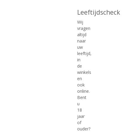
MEER INFO
MEER INFO
Leeftijdscheck
Wij
vragen
altijd
naar
uw
leeftijd,
in
de
winkels
€
82,64
€
123,96
en
ook
(
(
300 CL
500 CL
online.
0
0
Domaine Lafage 'Cuvée
Domaine Lafage 'Cuvée
Bent
,
,
Nicolas' Grenache Noir
Nicolas' Grenache Noir
0
0
u
/
/
Jeroboam
Rehoboam
18
5
5
Voorraad (indien beperkt): 2
Voorraad (indien beperkt): 1
jaar
)
)
of
ouder?