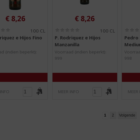
€
8,26
€
8,26
(
(
100 CL
100 CL
0
0
riquez e Hijos Fino
P. Rodriquez e Hijos
Pedro 
,
,
Manzanilla
Mediu
0
0
/
/
d (indien beperkt):
Voorraad (indien beperkt):
Voorraa
5
5
999
998
)
)
 INFO
MEER INFO
MEER 
1
2
Volgende