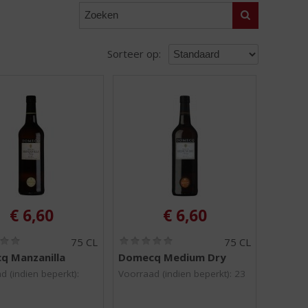
Zoeken
Sorteer op:
€
6,60
€
6,60
(
(
75 CL
75 CL
0
0
q Manzanilla
Domecq Medium Dry
,
,
0
0
d (indien beperkt):
Voorraad (indien beperkt): 23
/
/
5
5
)
)