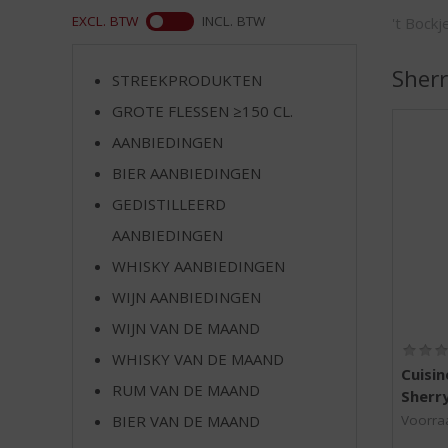
d
WEB
EXCL. BTW
INCL. BTW
't Bock
S
p
r
Sherr
STREEKPRODUKTEN
i
GROTE FLESSEN ≥150 CL.
n
g
AANBIEDINGEN
n
BIER AANBIEDINGEN
a
a
GEDISTILLEERD
r
AANBIEDINGEN
d
WHISKY AANBIEDINGEN
e
n
WIJN AANBIEDINGEN
a
WIJN VAN DE MAAND
v
i
WHISKY VAN DE MAAND
Cuisin
g
RUM VAN DE MAAND
Sherr
a
t
BIER VAN DE MAAND
Voorraa
i