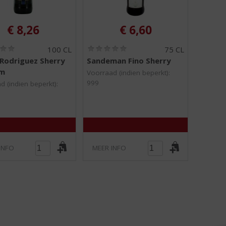
€
8,26
€
6,60
(
(
100 CL
75 CL
0
0
Rodriguez Sherry
Sandeman Fino Sherry
,
,
m
0
0
Voorraad (indien beperkt):
/
/
999
d (indien beperkt):
5
5
)
)
INFO
MEER INFO