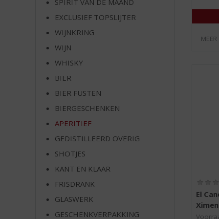
SPIRIT VAN DE MAAND
e
EXCLUSIEF TOPSLIJTER
WIJNKRING
MEER
WIJN
WHISKY
BIER
BIER FUSTEN
BIERGESCHENKEN
APERITIEF
GEDISTILLEERD OVERIG
SHOTJES
KANT EN KLAAR
FRISDRANK
El Ca
GLASWERK
Ximen
GESCHENKVERPAKKING
Voorraa