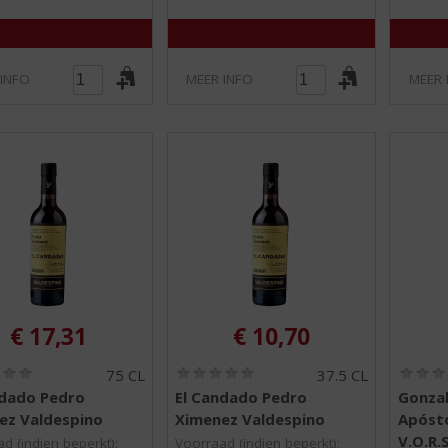
 INFO
MEER INFO
MEER 
€
17,31
€
10,70
(
(
75 CL
37.5 CL
0
0
ndado Pedro
El Candado Pedro
Gonzal
,
,
ez Valdespino
Ximenez Valdespino
Apósto
0
0
/
/
V.O.R.S
d (indien beperkt):
Voorraad (indien beperkt):