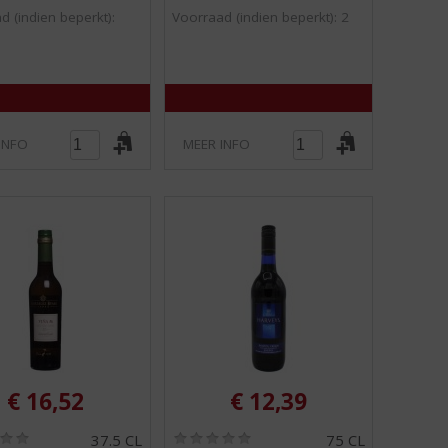
5
5
d (indien beperkt):
Voorraad (indien beperkt): 2
)
)
INFO
MEER INFO
€
16,52
€
12,39
(
(
37.5 CL
75 CL