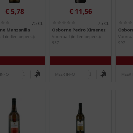
€
5,78
€
11,56
(
(
75 CL
75 CL
0
0
ne Manzanilla
Osborne Pedro Ximenez
Osborn
,
,
0
0
d (indien beperkt):
Voorraad (indien beperkt):
Voorraa
/
/
987
997
5
5
)
)
 INFO
MEER INFO
MEER 