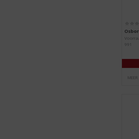
Osbor
Voorraa
991
MEER