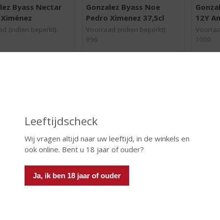
0
0
lez Byass Nectar
Gonzalez Byass Noe
Gonzal
,
,
 Ximénez
Pedro Ximenez 37,5cl
12Y Am
0
0
/
/
d (indien beperkt):
Voorraad (indien beperkt):
Voorraa
5
5
996
1000
)
)
 INFO
MEER INFO
MEER 
Leeftijdscheck
Wij vragen altijd naar uw leeftijd, in de winkels en
ook online. Bent u 18 jaar of ouder?
Ja, ik ben 18 jaar of ouder
€
24,79
€
15,69