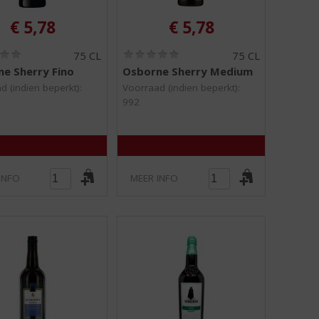
€
5,78
€
5,78
(
(
75 CL
75 CL
0
0
e Sherry Fino
Osborne Sherry Medium
,
,
0
0
d (indien beperkt):
Voorraad (indien beperkt):
/
/
992
5
5
)
)
INFO
MEER INFO