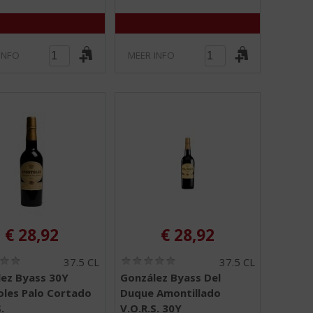
INFO
MEER INFO
€
28,92
€
28,92
(
(
37.5 CL
37.5 CL
0
0
ez Byass 30Y
González Byass Del
,
,
les Palo Cortado
Duque Amontillado
0
0
/
/
.
V.O.R.S. 30Y