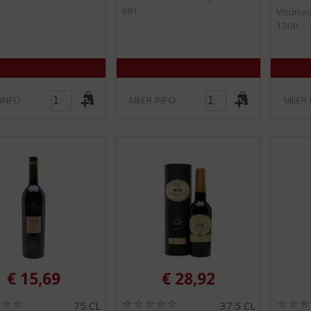
5
5
991
Voorraa
)
)
1000
 INFO
MEER INFO
MEER 
€
15,69
€
28,92
(
(
75 CL
37.5 CL