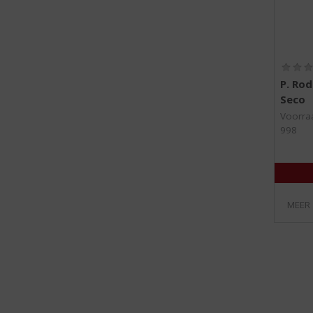
P. Rod
Seco
Voorraa
998
MEER