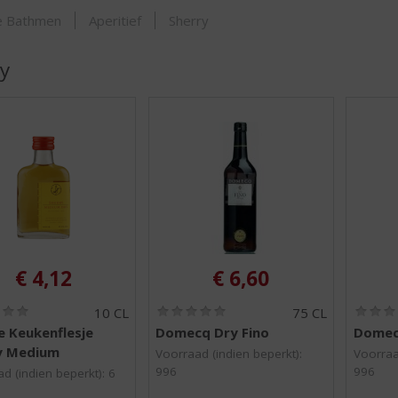
SHOP
je Bathmen
Aperitief
Sherry
y
€
4,12
€
6,60
(
(
10 CL
75 CL
0
0
e Keukenflesje
Domecq Dry Fino
Domec
,
,
y Medium
0
0
Voorraad (indien beperkt):
Voorraa
/
/
996
996
d (indien beperkt): 6
5
5
)
)