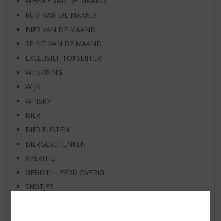
WHISKY VAN DE MAAND
RUM VAN DE MAAND
BIER VAN DE MAAND
SPIRIT VAN DE MAAND
EXCLUSIEF TOPSLIJTER
WIJNKRING
WIJN
WHISKY
BIER
BIER FUSTEN
BIERGESCHENKEN
APERITIEF
GEDISTILLEERD OVERIG
SHOTJES
KANT EN KLAAR
FRISDRANK