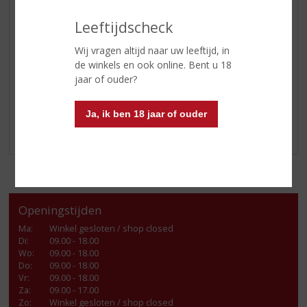
GLASWERK
Leeftijdscheck
GESCHENKVERPAKKING
Wij vragen altijd naar uw leeftijd, in
(RELATIE)GESCHENKEN
de winkels en ook online. Bent u 18
KOOLZUUR FLESSEN
jaar of ouder?
DIVERSEN
ALCOHOLVRIJE DRANKEN
Ja, ik ben 18 jaar of ouder
VEGAN DRANKEN
Openingstijden
Ma
:
Winkel gesloten / shop closed
Di
:
09.00 - 18.00
Wo
:
09.00 - 18.00
Do
:
09.00 - 18.00
Vr
:
09.00 - 18.00
Za
:
09.00 - 17.00
Zo:
Winkel gesloten / shop closed