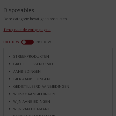
S
p
Disposables
r
i
Deze categorie bevat geen producten.
n
g
Terug naar de vorige pagina
n
a
EXCL. BTW
INCL. BTW
a
r
d
STREEKPRODUKTEN
e
GROTE FLESSEN ≥150 CL.
n
a
AANBIEDINGEN
v
BIER AANBIEDINGEN
i
GEDISTILLEERD AANBIEDINGEN
g
a
WHISKY AANBIEDINGEN
t
WIJN AANBIEDINGEN
i
WIJN VAN DE MAAND
e