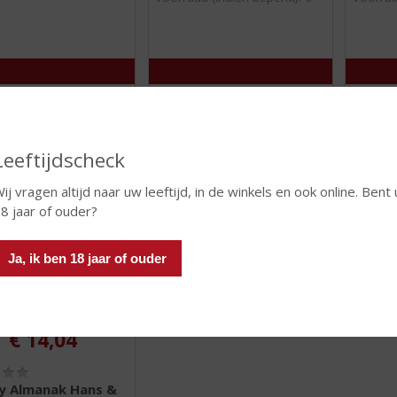
 INFO
MEER INFO
MEER 
Leeftijdscheck
ij vragen altijd naar uw leeftijd, in de winkels en ook online. Bent 
8 jaar of ouder?
Ja, ik ben 18 jaar of ouder
€
14,04
(
0
y Almanak Hans &