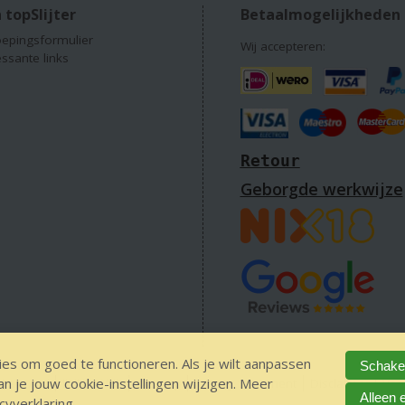
 topSlijter
Betaalmogelijkheden
epingsformulier
Wij accepteren:
essante links
Retour
Geborgde werkwijze
es om goed te functioneren. Als je wilt aanpassen
Schakel
 je jouw cookie-instellingen wijzigen. Meer
 alcohol
IDIN/ITSME
sitemap
Privacy Statement
Disclaimer
Ver
Alleen 
cyverklaring
.