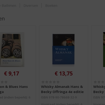
SHOP
je Bathmen
Diversen
Boeken
en
€
9,17
€
13,75
(
(
0
0
on & Blues Hans
Whisky Almanak Hans &
Whisk
,
,
ga
Becky Offringa 4e editie
Becky 
0
0
/
/
d (indien beperkt): 6
ISBN 978-90-78668-32-9
ISBN 97
5
5
Voorraad (indien beperkt): 6
Voorraa
)
)