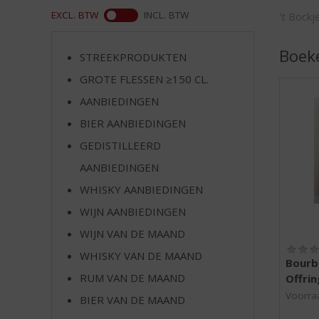
d
WEB
EXCL. BTW
INCL. BTW
't Bock
S
p
r
Boek
STREEKPRODUKTEN
i
GROTE FLESSEN ≥150 CL.
n
g
AANBIEDINGEN
n
BIER AANBIEDINGEN
a
a
GEDISTILLEERD
r
AANBIEDINGEN
d
WHISKY AANBIEDINGEN
e
n
WIJN AANBIEDINGEN
a
WIJN VAN DE MAAND
v
i
WHISKY VAN DE MAAND
Bourb
g
RUM VAN DE MAAND
Offrin
a
Voorraa
t
BIER VAN DE MAAND
i