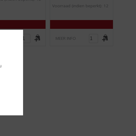
Voorraad (indien beperkt): 12
INFO
MEER INFO
u