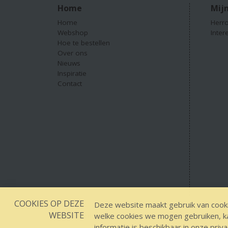
Home
Mijn
Home
Herro
Webshop
Inter
Hoe te bestellen
Over ons
Nieuws
Inspiratie
Contact
COOKIES OP DEZE
Deze website maakt gebruik van cooki
WEBSITE
welke cookies we mogen gebruiken, kan
Designed by YOOKY smart concepts
GEEN 18 GEEN
informatie is beschikbaar in onze
priva