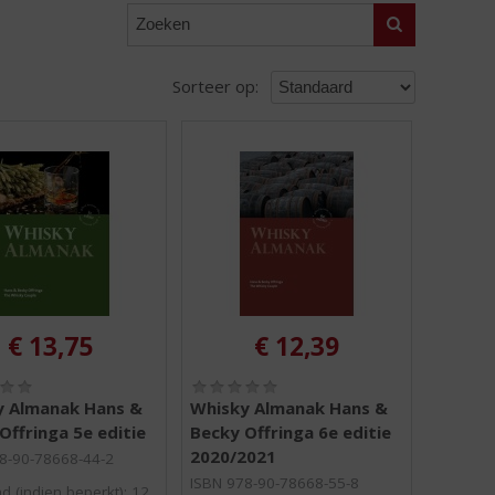
Zoeken
Sorteer op:
€
13,75
€
12,39
(
(
0
0
y Almanak Hans &
Whisky Almanak Hans &
,
,
Offringa 5e editie
Becky Offringa 6e editie
0
0
2020/2021
/
/
8-90-78668-44-2
5
5
ISBN 978-90-78668-55-8
d (indien beperkt): 12
)
)