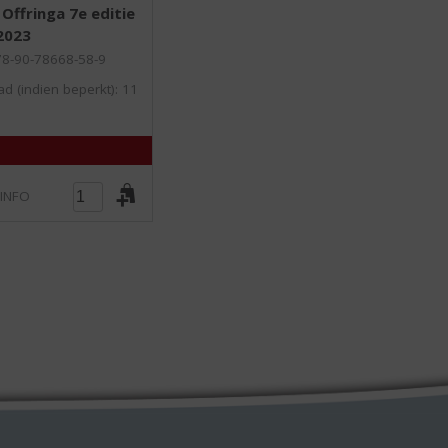
,
Offringa 7e editie
0
2023
/
5
78-90-78668-58-9
)
d (indien beperkt): 11
 INFO