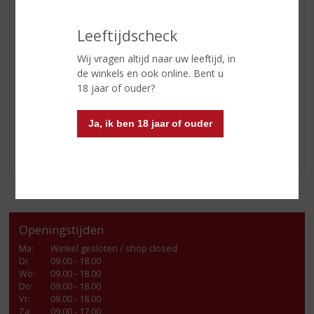
FRISDRANK
GLASWERK
Leeftijdscheck
GESCHENKVERPAKKING
Wij vragen altijd naar uw leeftijd, in
(RELATIE)GESCHENKEN
de winkels en ook online. Bent u
KOOLZUUR FLESSEN
18 jaar of ouder?
DIVERSEN
Ja, ik ben 18 jaar of ouder
ALCOHOLVRIJE DRANKEN
VEGAN DRANKEN
Openingstijden
Ma
:
Winkel gesloten / shop closed
Di
:
09.00 - 18.00
Wo
:
09.00 - 18.00
Do
:
09.00 - 18.00
Vr
:
09.00 - 18.00
Za
:
09.00 - 17.00