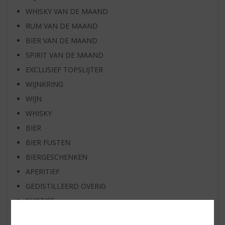
WHISKY VAN DE MAAND
RUM VAN DE MAAND
BIER VAN DE MAAND
SPIRIT VAN DE MAAND
EXCLUSIEF TOPSLIJTER
WIJNKRING
WIJN
WHISKY
BIER
BIER FUSTEN
BIERGESCHENKEN
APERITIEF
GEDISTILLEERD OVERIG
SHOTJES
KANT EN KLAAR