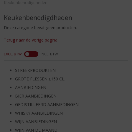
S
Keukenbenodigdheden
p
r
Keukenbenodigdheden
i
n
Deze categorie bevat geen producten.
g
n
Terug naar de vorige pagina
a
a
EXCL. BTW
INCL. BTW
r
d
e
STREEKPRODUKTEN
n
GROTE FLESSEN ≥150 CL.
a
v
AANBIEDINGEN
i
BIER AANBIEDINGEN
g
GEDISTILLEERD AANBIEDINGEN
a
t
WHISKY AANBIEDINGEN
i
WIJN AANBIEDINGEN
e
WIJN VAN DE MAAND