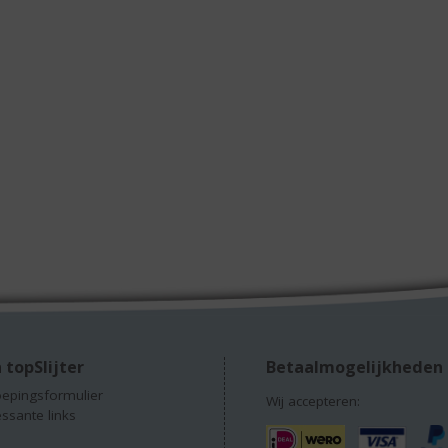
 topSlijter
Betaalmogelijkheden
epingsformulier
Wij accepteren:
essante links