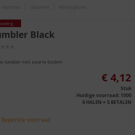
SHOP
je Bathmen
Glaswerk
Whiskyglazen
bieding
umbler Black
(0,0
/
5)
e tumbler met zwarte bodem
€
4,12
Stuk
Huidige voorraad: 1000
6 HALEN = 5 BETALEN