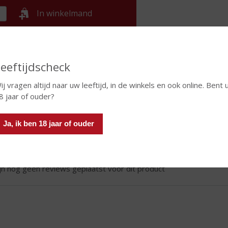
In winkelmand
TIKETINFORMATIE
eeftijdscheck
d van Herkomst
Nederland
ij vragen altijd naar uw leeftijd, in de winkels en ook online. Bent 
8 jaar of ouder?
eviews
Ja, ik ben 18 jaar of ouder
rijf een review
ijn nog geen reviews geplaatst voor dit product