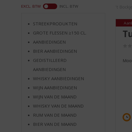
d
WEB
EXCL. BTW
INCL. BTW
't Bock
S
p
r
Aan
STREEKPRODUKTEN
i
T
GROTE FLESSEN ≥150 CL.
n
g
AANBIEDINGEN
n
BIER AANBIEDINGEN
a
a
GEDISTILLEERD
Mooi
r
AANBIEDINGEN
d
WHISKY AANBIEDINGEN
e
n
WIJN AANBIEDINGEN
a
WIJN VAN DE MAAND
v
i
WHISKY VAN DE MAAND
g
RUM VAN DE MAAND
a
t
BIER VAN DE MAAND
i