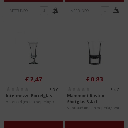
MEER INFO
MEER INFO
€
2,47
€
0,83
(
(
3.5 CL
3.4 CL
0
0
Intermezzo Borrelglas
Mammoet Boston
,
,
Shotglas 3,4 cl.
Voorraad (indien beperkt): 971
0
0
/
/
Voorraad (indien beperkt): 984
5
5
)
)