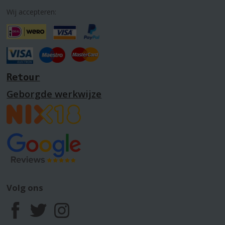
Wij accepteren:
Retour
Geborgde werkwijze
Volg ons
F
T
I