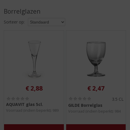
S
p
Borrelglazen
r
i
Sorteer op:
n
g
n
a
a
r
d
e
n
a
v
€
2,88
€
2,47
i
g
(
(
3.5 CL
0
0
AQUAVIT glas 5cl.
a
GILDE Borrelglas
,
,
t
Voorraad (indien beperkt): 989
Voorraad (indien beperkt): 984
0
0
i
/
/
5
5
e
)
)