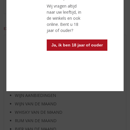
Wij vragen altijd
MEER INFO
naar uw leeftijd, in
de winkels en ook
online. Bent u 18
EXCL. BTW
INCL. BTW
jaar of ouder?
STREEKPRODUKTEN
Ja, ik ben 18 jaar of ouder
GROTE FLESSEN ≥150 CL.
AANBIEDINGEN
BIER AANBIEDINGEN
GEDISTILLEERD AANBIEDINGEN
WHISKY AANBIEDINGEN
WIJN AANBIEDINGEN
WIJN VAN DE MAAND
WHISKY VAN DE MAAND
RUM VAN DE MAAND
BIER VAN DE MAAND