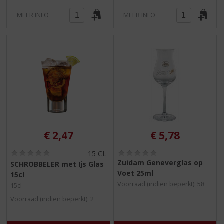
MEER INFO
MEER INFO
€
2,47
€
5,78
(
(
15 CL
0
0
Zuidam Geneverglas op
SCHROBBELER met Ijs Glas
,
,
Voet 25ml
15cl
0
0
Voorraad (indien beperkt): 58
/
/
15cl
5
5
Voorraad (indien beperkt): 2
)
)