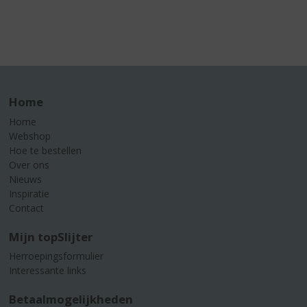
Home
Home
Webshop
Hoe te bestellen
Over ons
Nieuws
Inspiratie
Contact
Mijn topSlijter
Herroepingsformulier
Interessante links
Betaalmogelijkheden