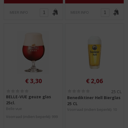
MEER INFO
MEER INFO
€
3,30
€
2,06
(
(
25 CL
0
0
BELLE-VUE geuze glas
Benediktiner Hell Bierglas
,
,
25cl.
25 CL
0
0
Belle-vue
/
/
Voorraad (indien beperkt): 10
5
5
Voorraad (indien beperkt): 999
)
)