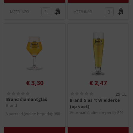
MEER INFO
MEER INFO
€
3,30
€
2,47
(
(
25 CL
0
0
Brand diamantglas
Brand Glas 't Wielderke
,
,
Brand
(op voet)
0
0
/
/
Voorraad (indien beperkt): 891
Voorraad (indien beperkt): 980
5
5
)
)