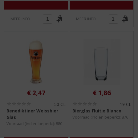
MEER INFO
MEER INFO
€
2,47
€
1,86
(
(
50 CL
19 CL
0
0
Benediktiner Weissbier
Bierglas Fluitje Blanco
,
,
Glas
Voorraad (indien beperkt): 876
0
0
/
/
Voorraad (indien beperkt): 880
5
5
)
)