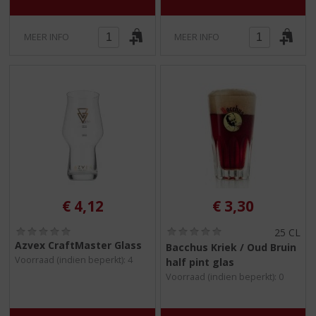
MEER INFO
MEER INFO
€
4,12
€
3,30
(
(
25 CL
0
0
Azvex CraftMaster Glass
Bacchus Kriek / Oud Bruin
,
,
Voorraad (indien beperkt): 4
half pint glas
0
0
/
/
Voorraad (indien beperkt): 0
5
5
)
)