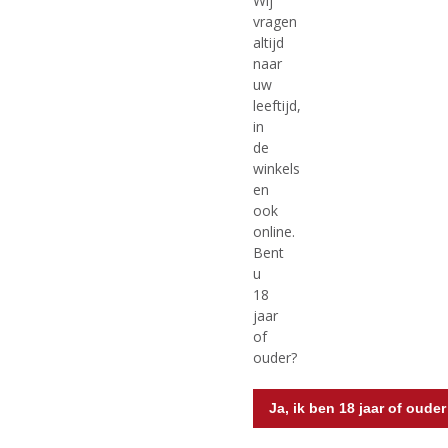
Wij
vragen
altijd
MEER INFO
MEER INFO
naar
uw
leeftijd,
in
de
winkels
en
ook
online.
Bent
u
€
2,47
€
4,12
18
jaar
(
(
25 CL
of
0
0
Bink bierbokaal 33 cl.
Birra Moretti Bierglas 25cl
,
,
ouder?
Bink
Voorraad (indien beperkt): 979
0
0
/
/
Voorraad (indien beperkt): 3
5
5
Ja, ik ben 18 jaar of ouder
)
)