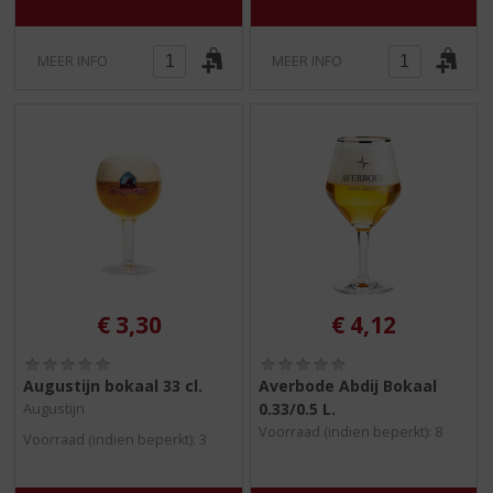
MEER INFO
MEER INFO
€
3,30
€
4,12
(
(
0
0
Augustijn bokaal 33 cl.
Averbode Abdij Bokaal
,
,
0.33/0.5 L.
Augustijn
0
0
Voorraad (indien beperkt): 8
/
/
Voorraad (indien beperkt): 3
5
5
)
)