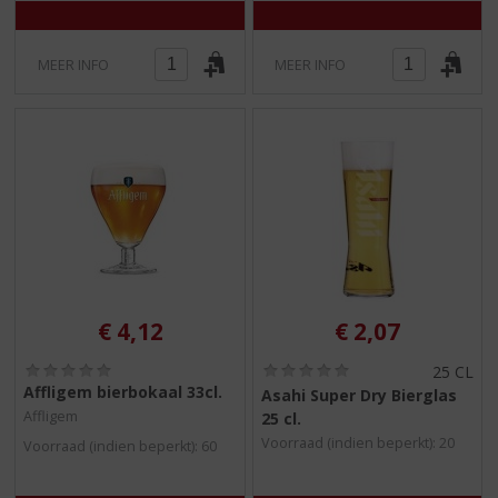
MEER INFO
MEER INFO
€
4,12
€
2,07
(
(
25 CL
0
0
Affligem bierbokaal 33cl.
Asahi Super Dry Bierglas
,
,
Affligem
25 cl.
0
0
/
/
Voorraad (indien beperkt): 20
Voorraad (indien beperkt): 60
5
5
)
)