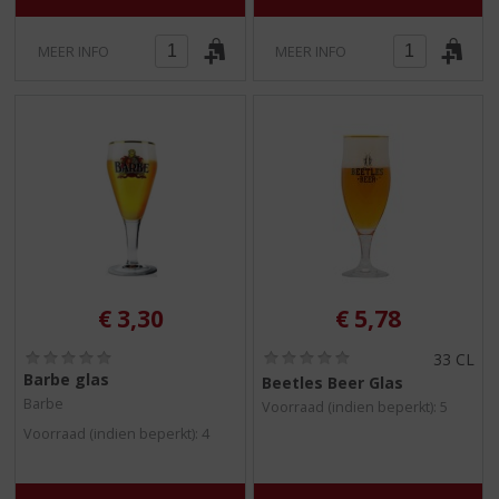
MEER INFO
MEER INFO
€
3,30
€
5,78
(
(
33 CL
0
0
Barbe glas
Beetles Beer Glas
,
,
Barbe
Voorraad (indien beperkt): 5
0
0
/
/
Voorraad (indien beperkt): 4
5
5
)
)