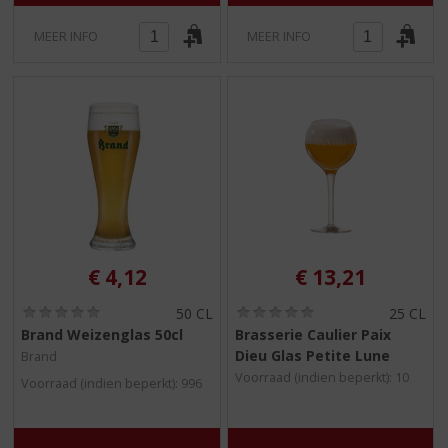
MEER INFO
MEER INFO
€
4,12
€
13,21
(
(
50 CL
25 CL
0
0
Brand Weizenglas 50cl
Brasserie Caulier Paix
,
,
Dieu Glas Petite Lune
Brand
0
0
/
/
Voorraad (indien beperkt): 10
Voorraad (indien beperkt): 996
5
5
)
)