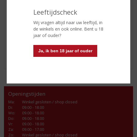
GLASWERK
Leeftijdscheck
GESCHENKVERPAKKING
Wij vragen altijd naar uw leeftijd, in
(RELATIE)GESCHENKEN
de winkels en ook online. Bent u 18
KOOLZUUR FLESSEN
jaar of ouder?
DIVERSEN
ALCOHOLVRIJE DRANKEN
Ja, ik ben 18 jaar of ouder
VEGAN DRANKEN
Openingstijden
Ma
:
Winkel gesloten / shop closed
Di
:
09.00 - 18.00
Wo
:
09.00 - 18.00
Do
:
09.00 - 18.00
Vr
:
09.00 - 18.00
Za
:
09.00 - 17.00
Zo:
Winkel gesloten / shop closed