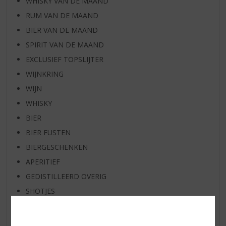
WHISKY VAN DE MAAND
RUM VAN DE MAAND
BIER VAN DE MAAND
SPIRIT VAN DE MAAND
EXCLUSIEF TOPSLIJTER
WIJNKRING
WIJN
WHISKY
BIER
BIER FUSTEN
BIERGESCHENKEN
APERITIEF
GEDISTILLEERD OVERIG
SHOTJES
KANT EN KLAAR
FRISDRANK