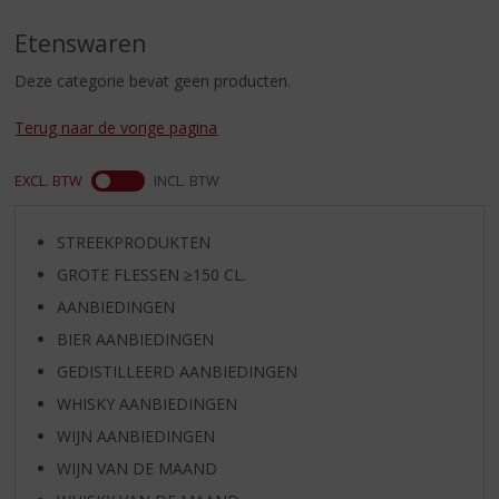
S
p
Etenswaren
r
i
Deze categorie bevat geen producten.
n
g
Terug naar de vorige pagina
n
a
EXCL. BTW
INCL. BTW
a
r
d
STREEKPRODUKTEN
e
GROTE FLESSEN ≥150 CL.
n
a
AANBIEDINGEN
v
BIER AANBIEDINGEN
i
GEDISTILLEERD AANBIEDINGEN
g
a
WHISKY AANBIEDINGEN
t
WIJN AANBIEDINGEN
i
WIJN VAN DE MAAND
e