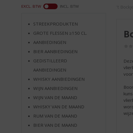
d
WEB
EXCL. BTW
INCL. BTW
't Bock
S
p
r
STREEKPRODUKTEN
i
B
GROTE FLESSEN ≥150 CL.
n
g
AANBIEDINGEN
n
BIER AANBIEDINGEN
a
a
GEDISTILLEERD
Deze
r
vlier
AANBIEDINGEN
d
voor
WHISKY AANBIEDINGEN
e
n
Boom
WIJN AANBIEDINGEN
a
kuns
WIJN VAN DE MAAND
v
vlie
i
word
WHISKY VAN DE MAAND
g
wijz
RUM VAN DE MAAND
a
t
BIER VAN DE MAAND
i