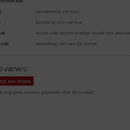
chtendrank
r
sprankelend, vol rood
r
bessen en iets van krui
ak
mooie volle en licht kruidige smaak met uiter
ronk
middellang met een fijn zoetje
eviews
rijf een review
ijn nog geen reviews geplaatst voor dit product