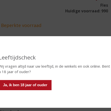
Fles
Huidige voorraad: 990
In winkelmand
Leeftijdscheck
Wij vragen altijd naar uw leeftijd, in de winkels en ook online. Bent
TIKETINFORMATIE
u 18 jaar of ouder?
d van Herkomst
Nederland
Ja, ik ben 18 jaar of ouder
oud
50 CL
oholpercentage
20% vol
rt
Bessen