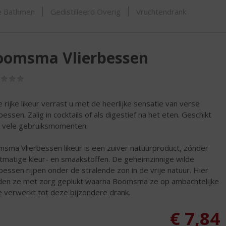
SHOP
je Bathmen
Gedistilleerd Overig
Vruchtendrank
oomsma Vlierbessen
(0,0
/
5)
 rijke likeur verrast u met de heerlijke sensatie van verse
bessen. Zalig in cocktails of als digestief na het eten. Geschikt
 vele gebruiksmomenten.
sma Vlierbessen likeur is een zuiver natuurproduct, zónder
tmatige kleur- en smaakstoffen. De geheimzinnige wilde
rbessen rijpen onder de stralende zon in de vrije natuur. Hier
en ze met zorg geplukt waarna Boomsma ze op ambachtelijke
e verwerkt tot deze bijzondere drank.
€
7,84