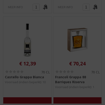
MEER INFO
MEER INFO
€
12,39
€
70,24
(
(
70 CL
70 CL
0
0
Castello Grappa Bianca
Francoli Grappa 88
,
,
Barriques Riserva
Voorraad (indien beperkt): 10
0
0
/
/
Voorraad (indien beperkt): 1
5
5
)
)