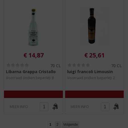
€
14,87
€
25,61
(
(
70 CL
70 CL
0
0
Libarna Grappa Cristallo
luigi francoli Limousin
,
,
Voorraad (indien beperkt): 8
Voorraad (indien beperkt): 2
0
0
/
/
5
5
)
)
MEER INFO
MEER INFO
1
2
Volgende