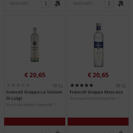
MEER INFO
MEER INFO
€
20,65
€
20,65
(
(
70 CL
70 CL
0
5
Francoli Grappa La Visione
Francoli Grappa Moscato
,
,
Di Luigi
Voorraad (indien beperkt): 1
0
0
/
/
Voorraad (indien beperkt): 7
5
5
)
)