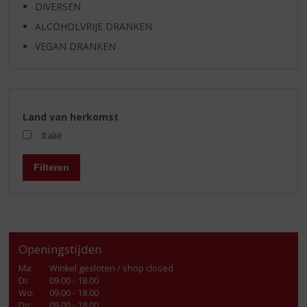
DIVERSEN
ALCOHOLVRIJE DRANKEN
VEGAN DRANKEN
Land van herkomst
Italië
Filteren
Openingstijden
Ma
:
Winkel gesloten / shop closed
Di
:
09.00 - 18.00
Wo
:
09.00 - 18.00
Do
:
09.00 - 18.00