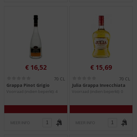
€
16,52
€
15,69
(
(
70 CL
70 CL
0
0
Grappa Pinot Grigio
Julia Grappa Invecchiata
,
,
Voorraad (indien beperkt): 4
Voorraad (indien beperkt): 0
0
0
/
/
5
5
)
)
MEER INFO
MEER INFO