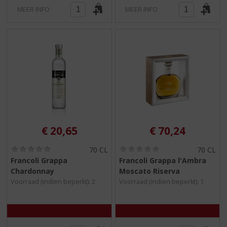
MEER INFO
MEER INFO
€
20,65
€
70,24
(
(
70 CL
70 CL
0
0
Francoli Grappa
Francoli Grappa l'Ambra
,
,
Chardonnay
Moscato Riserva
0
0
/
/
Voorraad (indien beperkt): 2
Voorraad (indien beperkt): 1
5
5
)
)