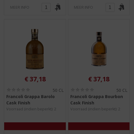
MEER INFO
MEER INFO
€
37,18
€
37,18
(
(
50 CL
50 CL
0
0
Francoli Grappa Barolo
Francoli Grappa Bourbon
,
,
Cask Finish
Cask Finish
0
0
/
/
Voorraad (indien beperkt): 2
Voorraad (indien beperkt): 2
5
5
)
)