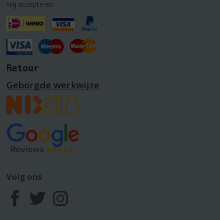
Wij accepteren:
Retour
Geborgde werkwijze
Volg ons
F
T
I