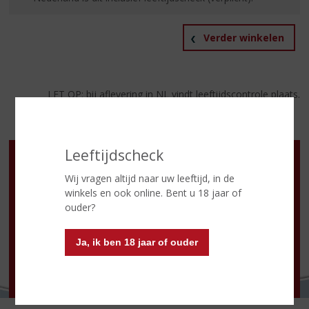
Verder winkelen
LET OP: bij aflevering in NL vindt leeftijdscontrole plaats.
Leeftijdscheck
Openingstijden
Ma
:
Winkel gesloten / shop closed
Wij vragen altijd naar uw leeftijd, in de
Di
:
09.00 - 18.00
winkels en ook online. Bent u 18 jaar of
Wo
:
09.00 - 18.00
ouder?
Do
:
09.00 - 18.00
Vr
:
09.00 - 18.00
Za
:
09.00 - 17.00
Ja, ik ben 18 jaar of ouder
Zo:
Winkel gesloten / shop closed
NIEUWSBRIEF
Schrijf je hier in