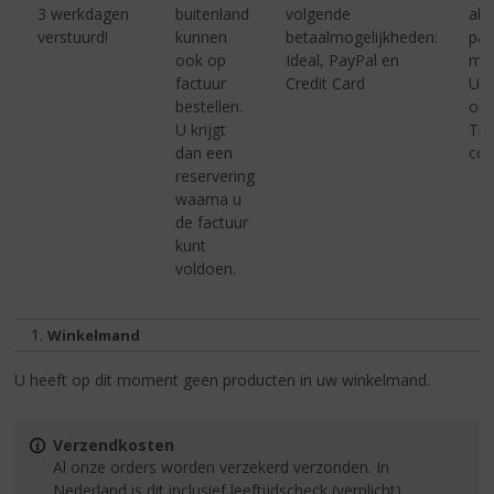
S
3 werkdagen
buitenland
volgende
alle
p
verstuurd!
kunnen
betaalmogelijkheden:
pak
r
ook op
Ideal, PayPal en
met
i
factuur
Credit Card
U k
n
bestellen.
ons
g
U krijgt
Tr
n
dan een
cod
a
reservering
a
waarna u
r
de factuur
d
kunt
e
voldoen.
n
a
v
Huidig:
Winkelmand
i
g
U heeft op dit moment geen producten in uw winkelmand.
a
t
i
Verzendkosten
e
Al onze orders worden verzekerd verzonden. In
Nederland is dit inclusief leeftijdscheck (verplicht).