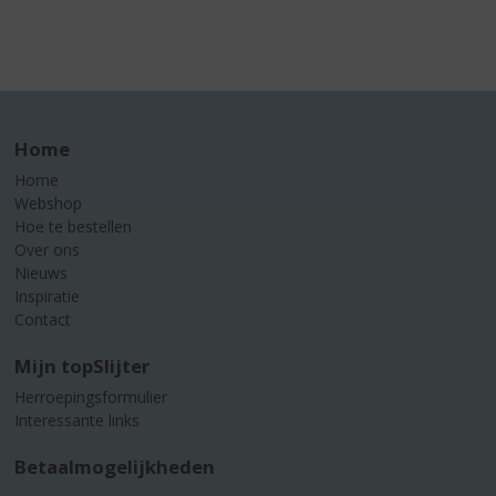
Home
Home
Webshop
Hoe te bestellen
Over ons
Nieuws
Inspiratie
Contact
Mijn topSlijter
Herroepingsformulier
Interessante links
Betaalmogelijkheden